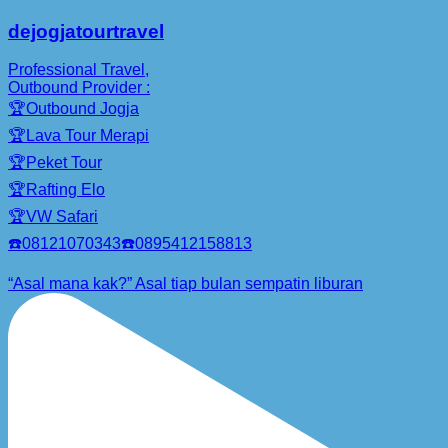
dejogjatourtravel
Professional Travel,
Outbound Provider :
🏆Outbound Jogja
🏆Lava Tour Merapi
🏆Peket Tour
🏆Rafting Elo
🏆VW Safari
☎️08121070343☎️0895412158813
“Asal mana kak?” Asal tiap bulan sempatin liburan