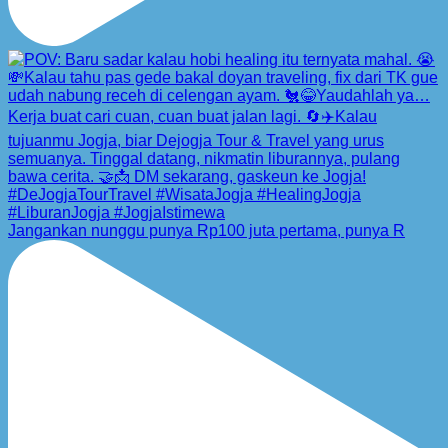
Jangankan nunggu punya Rp100 juta pertama, punya R