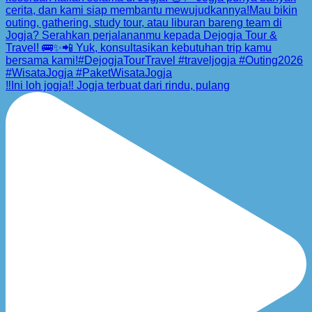
‼️Ini loh jogja‼️ Jogja terbuat dari rindu, pulang