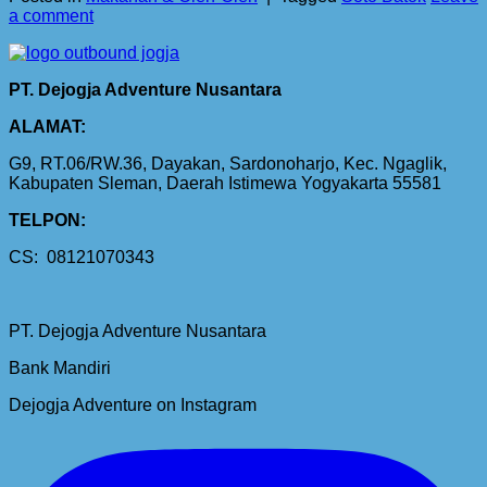
a comment
PT. Dejogja Adventure Nusantara
ALAMAT:
G9, RT.06/RW.36, Dayakan, Sardonoharjo, Kec. Ngaglik,
Kabupaten Sleman, Daerah Istimewa Yogyakarta 55581
TELPON:
CS: 08121070343
PT. Dejogja Adventure Nusantara
Bank Mandiri
Dejogja Adventure on Instagram