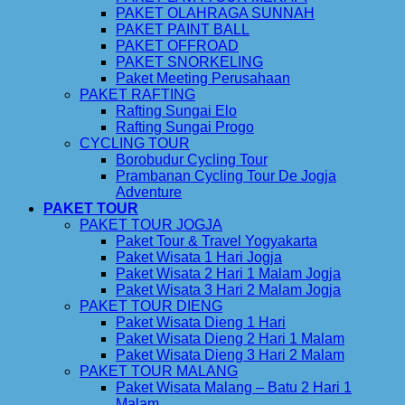
PAKET OLAHRAGA SUNNAH
PAKET PAINT BALL
PAKET OFFROAD
PAKET SNORKELING
Paket Meeting Perusahaan
PAKET RAFTING
Rafting Sungai Elo
Rafting Sungai Progo
CYCLING TOUR
Borobudur Cycling Tour
Prambanan Cycling Tour De Jogja
Adventure
PAKET TOUR
PAKET TOUR JOGJA
Paket Tour & Travel Yogyakarta
Paket Wisata 1 Hari Jogja
Paket Wisata 2 Hari 1 Malam Jogja
Paket Wisata 3 Hari 2 Malam Jogja
PAKET TOUR DIENG
Paket Wisata Dieng 1 Hari
Paket Wisata Dieng 2 Hari 1 Malam
Paket Wisata Dieng 3 Hari 2 Malam
PAKET TOUR MALANG
Paket Wisata Malang – Batu 2 Hari 1
Malam