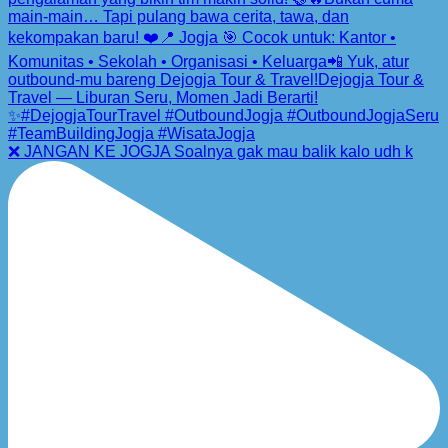
❌ JANGAN KE JOGJA Soalnya gak mau balik kalo udh k