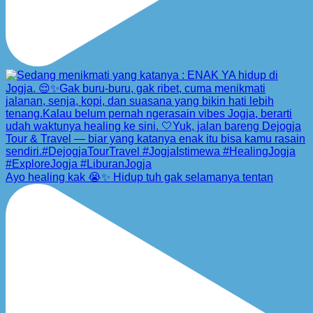
Ayo healing kak 😭✨ Hidup tuh gak selamanya tentan