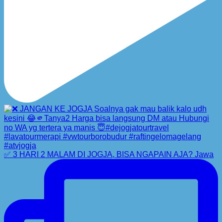
✅ 3 HARI 2 MALAM DI JOGJA, BISA NGAPAIN AJA? Jawa