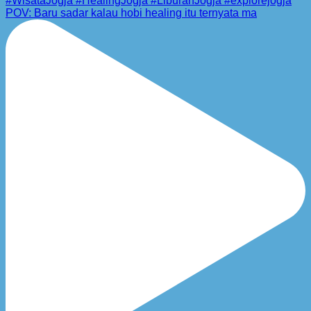
POV: Baru sadar kalau hobi healing itu ternyata ma