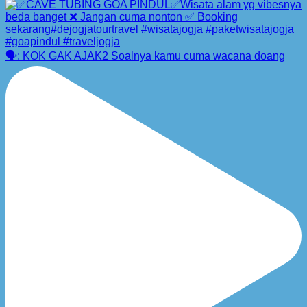
🗣️: KOK GAK AJAK2 Soalnya kamu cuma wacana doang