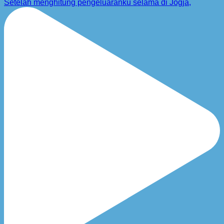
Setelah menghitung pengeluaranku selama di Jogja,