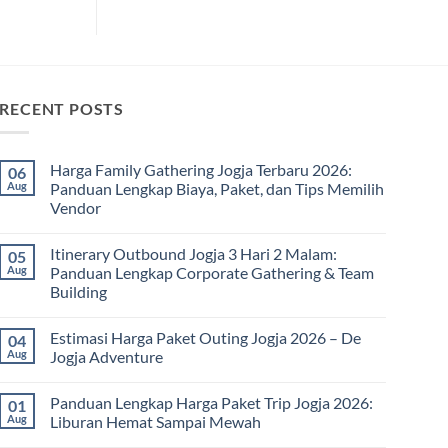
RECENT POSTS
Harga Family Gathering Jogja Terbaru 2026:
06
Aug
Panduan Lengkap Biaya, Paket, dan Tips Memilih
Vendor
No
Comments
Itinerary Outbound Jogja 3 Hari 2 Malam:
05
on
Harga
Aug
Panduan Lengkap Corporate Gathering & Team
Family
Building
Gathering
Jogja
No
Terbaru
Comments
2026:
Estimasi Harga Paket Outing Jogja 2026 – De
04
on
Panduan
Itinerary
Aug
Jogja Adventure
Lengkap
Outbound
Biaya,
Jogja
No
Paket,
3
Comments
dan
Panduan Lengkap Harga Paket Trip Jogja 2026:
01
Hari
on
Tips
2
Estimasi
Aug
Liburan Hemat Sampai Mewah
Memilih
Malam:
Harga
Vendor
Panduan
Paket
No