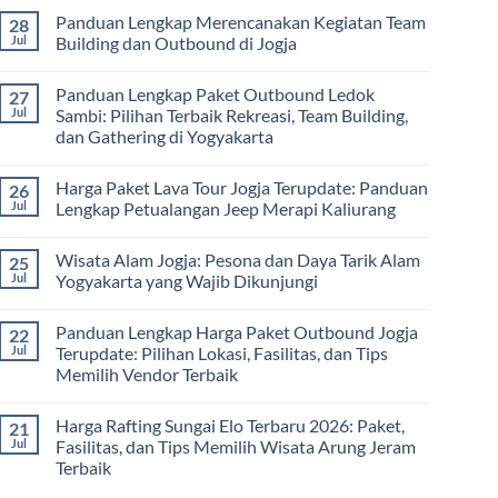
Lengkap
Outing
Comments
Panduan Lengkap Merencanakan Kegiatan Team
28
Corporate
Jogja
on
Gathering
2026
Panduan
Jul
Building dan Outbound di Jogja
&
–
Lengkap
Team
De
Harga
No
Building
Jogja
Paket
Comments
Panduan Lengkap Paket Outbound Ledok
27
Adventure
Trip
on
Jogja
Panduan
Jul
Sambi: Pilihan Terbaik Rekreasi, Team Building,
2026:
Lengkap
dan Gathering di Yogyakarta
Liburan
Merencanakan
Hemat
Kegiatan
No
Sampai
Team
Comments
Mewah
Building
Harga Paket Lava Tour Jogja Terupdate: Panduan
26
on
dan
Panduan
Jul
Lengkap Petualangan Jeep Merapi Kaliurang
Outbound
Lengkap
di
Paket
No
Jogja
Outbound
Comments
Wisata Alam Jogja: Pesona dan Daya Tarik Alam
25
Ledok
on
Sambi:
Harga
Jul
Yogyakarta yang Wajib Dikunjungi
Pilihan
Paket
Terbaik
Lava
No
Rekreasi,
Tour
Comments
Panduan Lengkap Harga Paket Outbound Jogja
22
Team
Jogja
on
Building,
Terupdate:
Wisata
Jul
Terupdate: Pilihan Lokasi, Fasilitas, dan Tips
dan
Panduan
Alam
Memilih Vendor Terbaik
Gathering
Lengkap
Jogja:
di
Petualangan
Pesona
No
Yogyakarta
Jeep
dan
Comments
Merapi
Daya
Harga Rafting Sungai Elo Terbaru 2026: Paket,
21
on
Kaliurang
Tarik
Panduan
Jul
Fasilitas, dan Tips Memilih Wisata Arung Jeram
Alam
Lengkap
Yogyakarta
Terbaik
Harga
yang
Paket
Wajib
No
Outbound