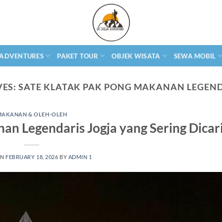
 ADVENTURES
PAKET TOUR
OBJEK WISATA
SEWA MOBIL
VES:
SATE KLATAK PAK PONG MAKANAN LEGEND
MAKANAN & OLEH-OLEH
an Legendaris Jogja yang Sering Dicar
ON
FEBRUARY 18, 2026
BY
ADMIN 1