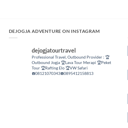
DEJOGJA ADVENTURE ON INSTAGRAM
dejogjatourtravel
Professional Travel,
Outbound Provider :
🏆
Outbound Jogja
🏆Lava Tour Merapi
🏆Peket
Tour
🏆Rafting Elo
🏆VW Safari
☎️08121070343☎️0895412158813