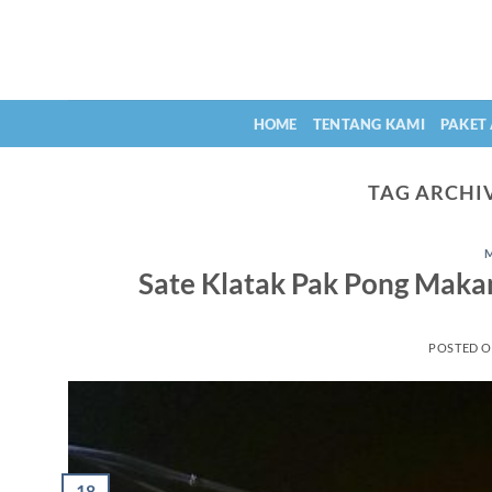
Skip
to
content
HOME
TENTANG KAMI
PAKET
TAG ARCHI
Sate Klatak Pak Pong Makan
POSTED 
18