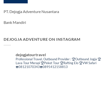
PT. Dejogja Adventure Nusantara
Bank Mandiri
DEJOGJA ADVENTURE ON INSTAGRAM
dejogjatourtravel
Professional Travel,
Outbound Provider :
🏆Outbound Jogja
🏆
Lava Tour Merapi
🏆Peket Tour
🏆Rafting Elo
🏆VW Safari
☎️08121070343☎️0895412158813