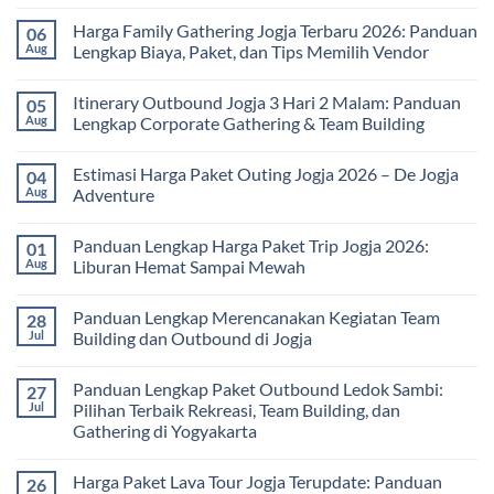
No
Comments
Harga Family Gathering Jogja Terbaru 2026: Panduan
06
on
Paket
Aug
Lengkap Biaya, Paket, dan Tips Memilih Vendor
Study
Tour
No
bagi
Comments
Itinerary Outbound Jogja 3 Hari 2 Malam: Panduan
05
Sekolah
on
dan
Harga
Aug
Lengkap Corporate Gathering & Team Building
Universitas:
Family
Solusi
Gathering
No
Edukatif
Jogja
Comments
Estimasi Harga Paket Outing Jogja 2026 – De Jogja
04
untuk
Terbaru
on
Pembelajaran
2026:
Itinerary
Aug
Adventure
di
Panduan
Outbound
Luar
Lengkap
Jogja
No
Kelas
Biaya,
3
Comments
Panduan Lengkap Harga Paket Trip Jogja 2026:
01
Paket,
Hari
on
dan
2
Estimasi
Aug
Liburan Hemat Sampai Mewah
Tips
Malam:
Harga
Memilih
Panduan
Paket
No
Vendor
Lengkap
Outing
Comments
Panduan Lengkap Merencanakan Kegiatan Team
28
Corporate
Jogja
on
Gathering
2026
Panduan
Jul
Building dan Outbound di Jogja
&
–
Lengkap
Team
De
Harga
No
Building
Jogja
Paket
Comments
Panduan Lengkap Paket Outbound Ledok Sambi:
27
Adventure
Trip
on
Jogja
Panduan
Jul
Pilihan Terbaik Rekreasi, Team Building, dan
2026:
Lengkap
Gathering di Yogyakarta
Liburan
Merencanakan
Hemat
Kegiatan
No
Sampai
Team
Comments
Mewah
Building
Harga Paket Lava Tour Jogja Terupdate: Panduan
26
on
dan