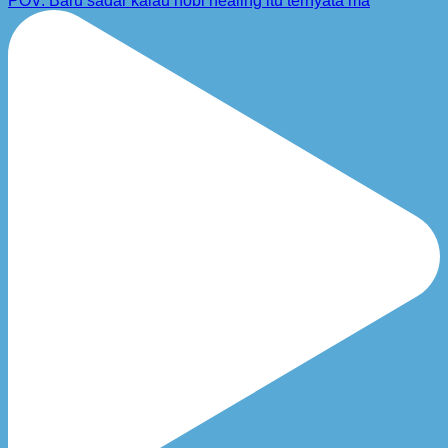
POV: Baru sadar kalau hobi healing itu ternyata ma