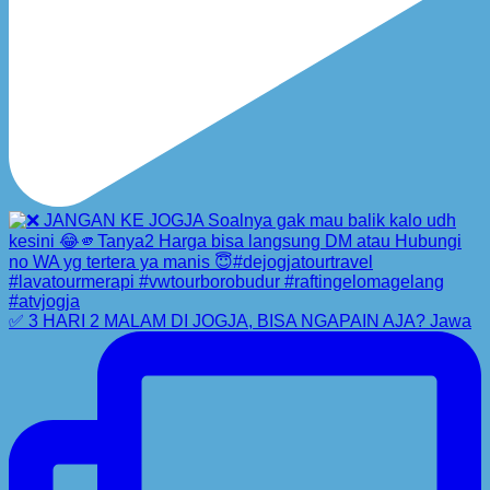
✅ 3 HARI 2 MALAM DI JOGJA, BISA NGAPAIN AJA? Jawa