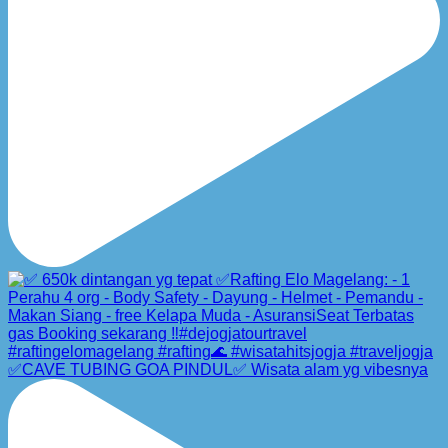
✅CAVE TUBING GOA PINDUL✅ Wisata alam yg vibesnya