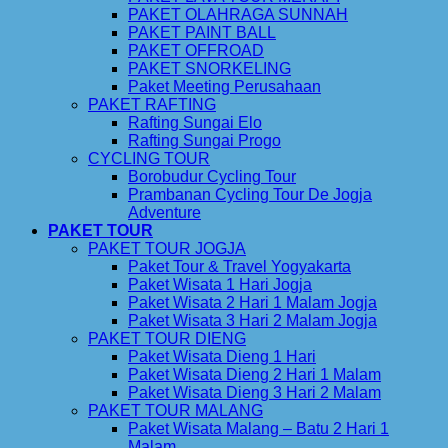
PAKET OLAHRAGA SUNNAH
PAKET PAINT BALL
PAKET OFFROAD
PAKET SNORKELING
Paket Meeting Perusahaan
PAKET RAFTING
Rafting Sungai Elo
Rafting Sungai Progo
CYCLING TOUR
Borobudur Cycling Tour
Prambanan Cycling Tour De Jogja
Adventure
PAKET TOUR
PAKET TOUR JOGJA
Paket Tour & Travel Yogyakarta
Paket Wisata 1 Hari Jogja
Paket Wisata 2 Hari 1 Malam Jogja
Paket Wisata 3 Hari 2 Malam Jogja
PAKET TOUR DIENG
Paket Wisata Dieng 1 Hari
Paket Wisata Dieng 2 Hari 1 Malam
Paket Wisata Dieng 3 Hari 2 Malam
PAKET TOUR MALANG
Paket Wisata Malang – Batu 2 Hari 1
Malam