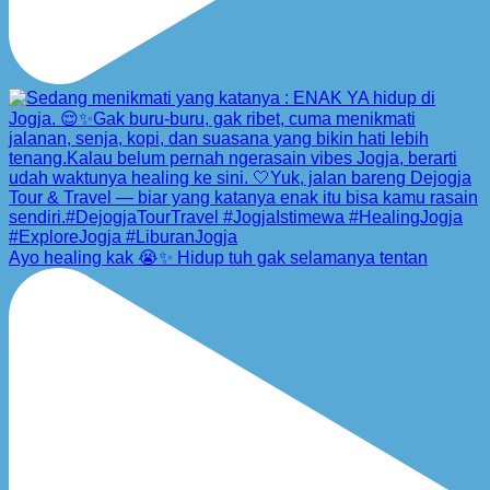
Ayo healing kak 😭✨ Hidup tuh gak selamanya tentan