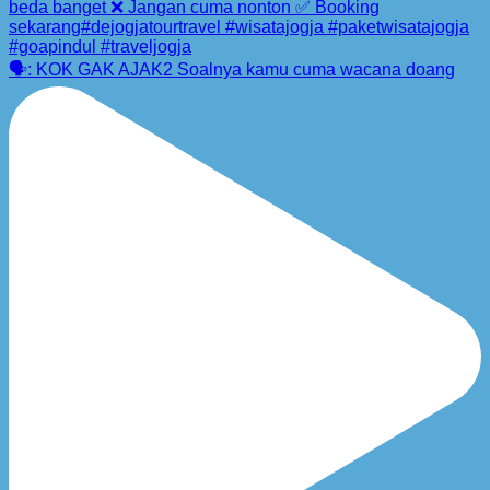
🗣️: KOK GAK AJAK2 Soalnya kamu cuma wacana doang