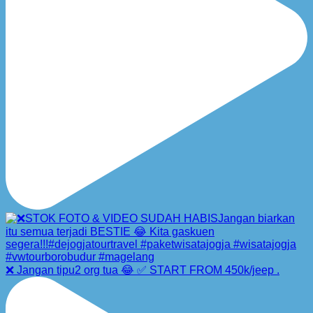
❌ Jangan tipu2 org tua 😂 ✅ START FROM 450k/jeep .