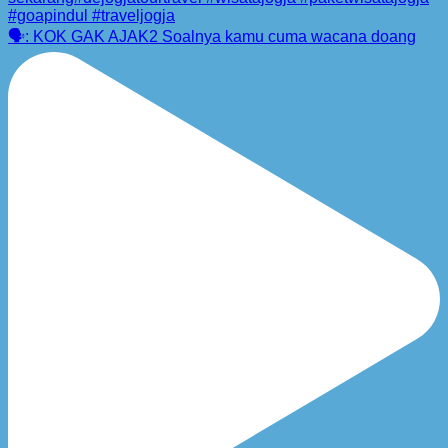
🗣️: KOK GAK AJAK2 Soalnya kamu cuma wacana doang