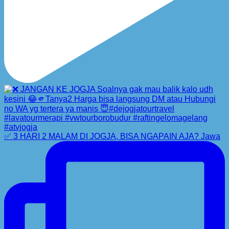
✅ 3 HARI 2 MALAM DI JOGJA, BISA NGAPAIN AJA? Jawa