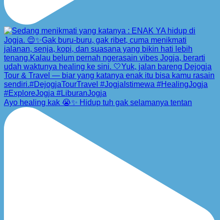
Ayo healing kak 😭✨ Hidup tuh gak selamanya tentan