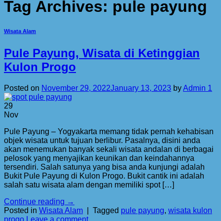
Tag Archives:
pule payung
Wisata Alam
Pule Payung, Wisata di Ketinggian
Kulon Progo
Posted on
November 29, 2022
January 13, 2023
by
Admin 1
29
Nov
Pule Payung – Yogyakarta memang tidak pernah kehabisan
objek wisata untuk tujuan berlibur. Pasalnya, disini anda
akan menemukan banyak sekali wisata andalan di berbagai
pelosok yang menyajikan keunikan dan keindahannya
tersendiri. Salah satunya yang bisa anda kunjungi adalah
Bukit Pule Payung di Kulon Progo. Bukit cantik ini adalah
salah satu wisata alam dengan memiliki spot […]
Continue reading
→
Posted in
Wisata Alam
|
Tagged
pule payung
,
wisata kulon
progo
Leave a comment