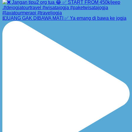
💵UANG GAK DIBAWA MATI ✅ Ya emang di bawa ke jogja