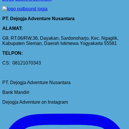
PT. Dejogja Adventure Nusantara
ALAMAT:
G9, RT.06/RW.36, Dayakan, Sardonoharjo, Kec. Ngaglik,
Kabupaten Sleman, Daerah Istimewa Yogyakarta 55581
TELPON:
CS: 08121070343
PT. Dejogja Adventure Nusantara
Bank Mandiri
Dejogja Adventure on Instagram