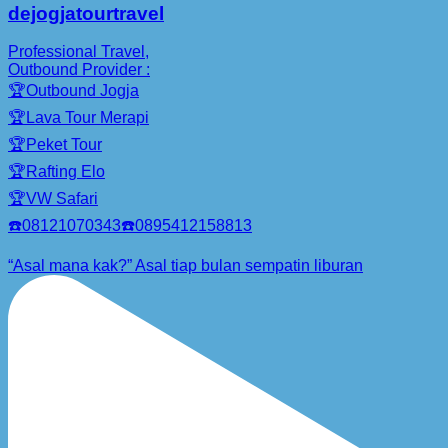
dejogjatourtravel
Professional Travel,
Outbound Provider :
🏆Outbound Jogja
🏆Lava Tour Merapi
🏆Peket Tour
🏆Rafting Elo
🏆VW Safari
☎️08121070343☎️0895412158813
“Asal mana kak?” Asal tiap bulan sempatin liburan