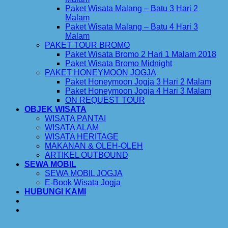
Paket Wisata Malang – Batu 3 Hari 2
Malam
Paket Wisata Malang – Batu 4 Hari 3
Malam
PAKET TOUR BROMO
Paket Wisata Bromo 2 Hari 1 Malam 2018
Paket Wisata Bromo Midnight
PAKET HONEYMOON JOGJA
Paket Honeymoon Jogja 3 Hari 2 Malam
Paket Honeymoon Jogja 4 Hari 3 Malam
ON REQUEST TOUR
OBJEK WISATA
WISATA PANTAI
WISATA ALAM
WISATA HERITAGE
MAKANAN & OLEH-OLEH
ARTIKEL OUTBOUND
SEWA MOBIL
SEWA MOBIL JOGJA
E-Book Wisata Jogja
HUBUNGI KAMI