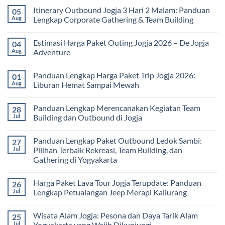
bagi
Comments
Itinerary Outbound Jogja 3 Hari 2 Malam: Panduan
05
Sekolah
on
dan
Harga
Aug
Lengkap Corporate Gathering & Team Building
Universitas:
Family
Solusi
Gathering
No
Edukatif
Jogja
Comments
Estimasi Harga Paket Outing Jogja 2026 – De Jogja
04
untuk
Terbaru
on
Pembelajaran
2026:
Itinerary
Aug
Adventure
di
Panduan
Outbound
Luar
Lengkap
Jogja
No
Kelas
Biaya,
3
Comments
Panduan Lengkap Harga Paket Trip Jogja 2026:
01
Paket,
Hari
on
dan
2
Estimasi
Aug
Liburan Hemat Sampai Mewah
Tips
Malam:
Harga
Memilih
Panduan
Paket
No
Vendor
Lengkap
Outing
Comments
Panduan Lengkap Merencanakan Kegiatan Team
28
Corporate
Jogja
on
Gathering
2026
Panduan
Jul
Building dan Outbound di Jogja
&
–
Lengkap
Team
De
Harga
No
Building
Jogja
Paket
Comments
Panduan Lengkap Paket Outbound Ledok Sambi:
27
Adventure
Trip
on
Jogja
Panduan
Jul
Pilihan Terbaik Rekreasi, Team Building, dan
2026:
Lengkap
Gathering di Yogyakarta
Liburan
Merencanakan
Hemat
Kegiatan
No
Sampai
Team
Comments
Mewah
Building
Harga Paket Lava Tour Jogja Terupdate: Panduan
26
on
dan
Panduan
Jul
Lengkap Petualangan Jeep Merapi Kaliurang
Outbound
Lengkap
di
Paket
No
Jogja
Outbound
Comments
Wisata Alam Jogja: Pesona dan Daya Tarik Alam
25
Ledok
on
Sambi:
Harga
Jul
Yogyakarta yang Wajib Dikunjungi