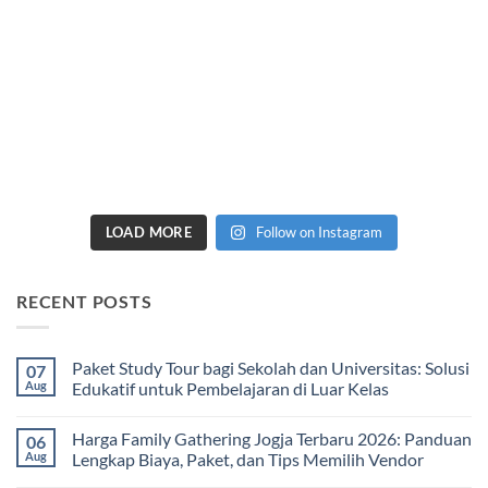
LOAD MORE
Follow on Instagram
RECENT POSTS
Paket Study Tour bagi Sekolah dan Universitas: Solusi
07
Aug
Edukatif untuk Pembelajaran di Luar Kelas
No
Comments
Harga Family Gathering Jogja Terbaru 2026: Panduan
06
on
Paket
Aug
Lengkap Biaya, Paket, dan Tips Memilih Vendor
Study
Tour
No