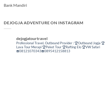
Bank Mandiri
DEJOGJA ADVENTURE ON INSTAGRAM
dejogjatourtravel
Professional Travel,
Outbound Provider :
🏆Outbound Jogja
🏆
Lava Tour Merapi
🏆Peket Tour
🏆Rafting Elo
🏆VW Safari
☎️08121070343☎️0895412158813