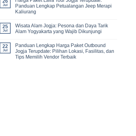
Harga Paket Lava Tour Jogja Terupdate:
26
dan
Panduan
Jul
Panduan Lengkap Petualangan Jeep Merapi
Outbound
Lengkap
di
Kaliurang
Paket
Jogja
Outbound
No
Ledok
Comments
Sambi:
Wisata Alam Jogja: Pesona dan Daya Tarik
on
25
Pilihan
Harga
Jul
Alam Yogyakarta yang Wajib Dikunjungi
Terbaik
Paket
Rekreasi,
Lava
No
Team
Tour
Comments
Building,
Panduan Lengkap Harga Paket Outbound
Jogja
on
22
dan
Terupdate:
Wisata
Jul
Jogja Terupdate: Pilihan Lokasi, Fasilitas, dan
Gathering
Panduan
Alam
di
Tips Memilih Vendor Terbaik
Lengkap
Jogja:
Yogyakarta
Petualangan
Pesona
No
Jeep
dan
Comments
Merapi
Daya
on
Kaliurang
Tarik
Panduan
Alam
Lengkap
Yogyakarta
Harga
yang
Paket
Wajib
Outbound
Dikunjungi
Jogja
Terupdate:
Pilihan
Lokasi,
Fasilitas,
dan
Tips
Memilih
Vendor
Terbaik