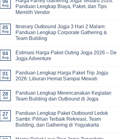
Harga Family Gathering Jogja Terbaru 2026:
on
06
Paket
Aug
Panduan Lengkap Biaya, Paket, dan Tips
Study
Memilih Vendor
Tour
bagi
No
Sekolah
Comments
dan
Itinerary Outbound Jogja 3 Hari 2 Malam:
on
05
Universitas:
Harga
Aug
Panduan Lengkap Corporate Gathering &
Solusi
Family
Edukatif
Team Building
Gathering
untuk
Jogja
Pembelajaran
No
Terbaru
di
Comments
2026:
Estimasi Harga Paket Outing Jogja 2026 – De
on
04
Luar
Panduan
Itinerary
Kelas
Aug
Jogja Adventure
Lengkap
Outbound
Biaya,
Jogja
No
Paket,
3
Comments
dan
Panduan Lengkap Harga Paket Trip Jogja
Hari
on
01
Tips
2
Estimasi
Aug
2026: Liburan Hemat Sampai Mewah
Memilih
Malam:
Harga
Vendor
Panduan
Paket
No
Lengkap
Outing
Comments
Panduan Lengkap Merencanakan Kegiatan
Corporate
Jogja
on
28
Gathering
2026
Panduan
Jul
Team Building dan Outbound di Jogja
&
–
Lengkap
Team
De
Harga
No
Building
Jogja
Paket
Comments
Panduan Lengkap Paket Outbound Ledok
Adventure
Trip
on
27
Jogja
Panduan
Jul
Sambi: Pilihan Terbaik Rekreasi, Team
2026:
Lengkap
Building, dan Gathering di Yogyakarta
Liburan
Merencanakan
Hemat
Kegiatan
No
Sampai
Team
Comments
Mewah
Building
on