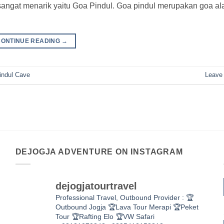
sangat menarik yaitu Goa Pindul. Goa pindul merupakan goa a
CONTINUE READING
→
indul Cave
Leave
DEJOGJA ADVENTURE ON INSTAGRAM
dejogjatourtravel
Professional Travel,
Outbound Provider :
🏆
Outbound Jogja
🏆Lava Tour Merapi
🏆Peket
Tour
🏆Rafting Elo
🏆VW Safari