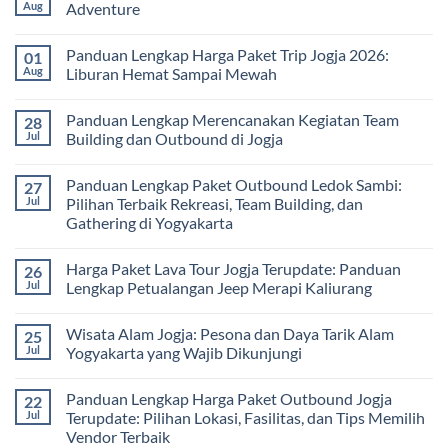
Pembelajaran
2026:
Itinerary
Aug
Adventure
di
Panduan
Outbound
Luar
Lengkap
Jogja
No
Kelas
Biaya,
3
Comments
Panduan Lengkap Harga Paket Trip Jogja 2026:
01
Paket,
Hari
on
dan
2
Estimasi
Aug
Liburan Hemat Sampai Mewah
Tips
Malam:
Harga
Memilih
Panduan
Paket
No
Vendor
Lengkap
Outing
Comments
Panduan Lengkap Merencanakan Kegiatan Team
28
Corporate
Jogja
on
Gathering
2026
Panduan
Jul
Building dan Outbound di Jogja
&
–
Lengkap
Team
De
Harga
No
Building
Jogja
Paket
Comments
Panduan Lengkap Paket Outbound Ledok Sambi:
27
Adventure
Trip
on
Jogja
Panduan
Jul
Pilihan Terbaik Rekreasi, Team Building, dan
2026:
Lengkap
Gathering di Yogyakarta
Liburan
Merencanakan
Hemat
Kegiatan
No
Sampai
Team
Comments
Mewah
Building
Harga Paket Lava Tour Jogja Terupdate: Panduan
26
on
dan
Panduan
Jul
Lengkap Petualangan Jeep Merapi Kaliurang
Outbound
Lengkap
di
Paket
No
Jogja
Outbound
Comments
Wisata Alam Jogja: Pesona dan Daya Tarik Alam
25
Ledok
on
Sambi:
Harga
Jul
Yogyakarta yang Wajib Dikunjungi
Pilihan
Paket
Terbaik
Lava
No
Rekreasi,
Tour
Comments
Panduan Lengkap Harga Paket Outbound Jogja
22
Team
Jogja
on
Building,
Terupdate:
Wisata
Jul
Terupdate: Pilihan Lokasi, Fasilitas, dan Tips Memilih
dan
Panduan
Alam
Vendor Terbaik
Gathering
Lengkap
Jogja: