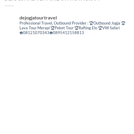
dejogjatourtravel
Professional Travel,
Outbound Provider :
🏆Outbound Jogja
🏆
Lava Tour Merapi
🏆Peket Tour
🏆Rafting Elo
🏆VW Safari
☎️08121070343☎️0895412158813