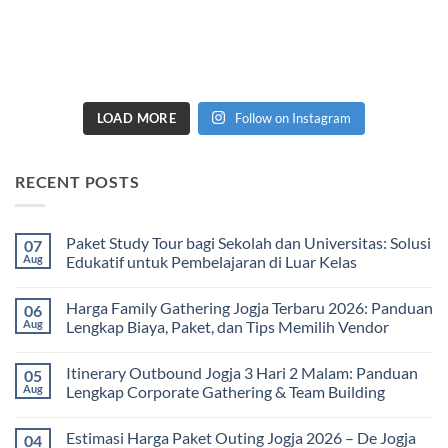
LOAD MORE
Follow on Instagram
RECENT POSTS
Paket Study Tour bagi Sekolah dan Universitas: Solusi
07
Aug
Edukatif untuk Pembelajaran di Luar Kelas
No
Comments
Harga Family Gathering Jogja Terbaru 2026: Panduan
06
on
Paket
Aug
Lengkap Biaya, Paket, dan Tips Memilih Vendor
Study
Tour
No
bagi
Comments
Itinerary Outbound Jogja 3 Hari 2 Malam: Panduan
05
Sekolah
on
dan
Harga
Aug
Lengkap Corporate Gathering & Team Building
Universitas:
Family
Solusi
Gathering
No
Edukatif
Jogja
Comments
Estimasi Harga Paket Outing Jogja 2026 – De Jogja
04
untuk
Terbaru
on