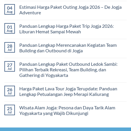
Edukatif
Jogja
Comments
Estimasi Harga Paket Outing Jogja 2026 – De Jogja
04
untuk
Terbaru
on
Pembelajaran
2026:
Itinerary
Aug
Adventure
di
Panduan
Outbound
Luar
Lengkap
Jogja
No
Kelas
Biaya,
3
Comments
Panduan Lengkap Harga Paket Trip Jogja 2026:
01
Paket,
Hari
on
dan
2
Estimasi
Aug
Liburan Hemat Sampai Mewah
Tips
Malam:
Harga
Memilih
Panduan
Paket
No
Vendor
Lengkap
Outing
Comments
Panduan Lengkap Merencanakan Kegiatan Team
28
Corporate
Jogja
on
Gathering
2026
Panduan
Jul
Building dan Outbound di Jogja
&
–
Lengkap
Team
De
Harga
No
Building
Jogja
Paket
Comments
Panduan Lengkap Paket Outbound Ledok Sambi:
27
Adventure
Trip
on
Jogja
Panduan
Jul
Pilihan Terbaik Rekreasi, Team Building, dan
2026:
Lengkap
Gathering di Yogyakarta
Liburan
Merencanakan
Hemat
Kegiatan
No
Sampai
Team
Comments
Mewah
Building
Harga Paket Lava Tour Jogja Terupdate: Panduan
26
on
dan
Panduan
Jul
Lengkap Petualangan Jeep Merapi Kaliurang
Outbound
Lengkap
di
Paket
No
Jogja
Outbound
Comments
Wisata Alam Jogja: Pesona dan Daya Tarik Alam
25
Ledok
on
Sambi:
Harga
Jul
Yogyakarta yang Wajib Dikunjungi
Pilihan
Paket
Terbaik
Lava
No
Rekreasi,
Tour
Comments
Team
Jogja
on
Building,
Terupdate:
Wisata