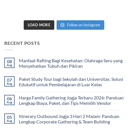
LOAD MORE
Follow on Instagram
RECENT POSTS
Manfaat Rafting Bagi Kesehatan: Olahraga Seru yang
08
Aug
Menyehatkan Tubuh dan Pikiran
No
Comments
Paket Study Tour bagi Sekolah dan Universitas: Solusi
07
on
Manfaat
Aug
Edukatif untuk Pembelajaran di Luar Kelas
Rafting
Bagi
No
Kesehatan:
Comments
Harga Family Gathering Jogja Terbaru 2026: Panduan
06
Olahraga
on
Seru
Paket
Aug
Lengkap Biaya, Paket, dan Tips Memilih Vendor
yang
Study
Menyehatkan
Tour
No
Tubuh
bagi
Comments
Itinerary Outbound Jogja 3 Hari 2 Malam: Panduan
05
dan
Sekolah
on
Pikiran
dan
Harga
Aug
Lengkap Corporate Gathering & Team Building
Universitas:
Family
Solusi
Gathering
No