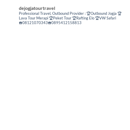
dejogjatourtravel
Professional Travel,
Outbound Provider :
🏆Outbound Jogja
🏆
Lava Tour Merapi
🏆Peket Tour
🏆Rafting Elo
🏆VW Safari
☎️08121070343☎️0895412158813