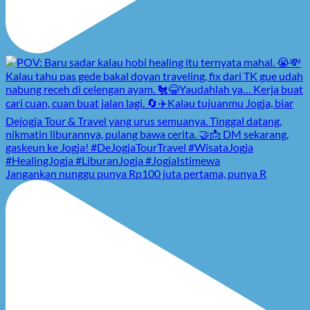
Jangankan nunggu punya Rp100 juta pertama, punya R