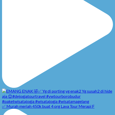
✅ Murah meriah 450k buat 4 org Lava Tour Merapi F