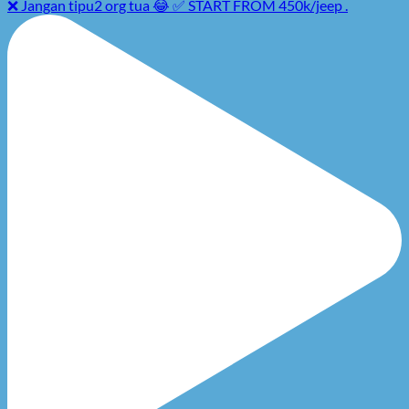
❌ Jangan tipu2 org tua 😂 ✅ START FROM 450k/jeep .