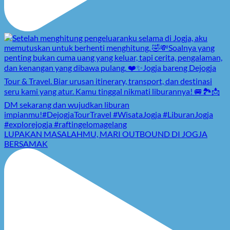
LUPAKAN MASALAHMU, MARI OUTBOUND DI JOGJA
BERSAMAK