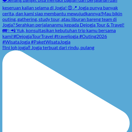
‼️Ini loh jogja‼️ Jogja terbuat dari rindu, pulang