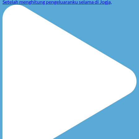
Setelah menghitung pengeluaranku selama di Jogja,