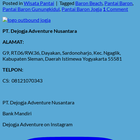
Posted in
Wisata Pantai
|
Tagged
Baron Beach
,
Pantai Baron
,
Pantai Baron Gunungkidul
,
Pantai Baron Jogja
1
Comment
PT. Dejogja Adventure Nusantara
ALAMAT:
G9, RT.06/RW.36, Dayakan, Sardonoharjo, Kec. Ngaglik,
Kabupaten Sleman, Daerah Istimewa Yogyakarta 55581
TELPON:
CS: 08121070343
PT. Dejogja Adventure Nusantara
Bank Mandiri
Dejogja Adventure on Instagram