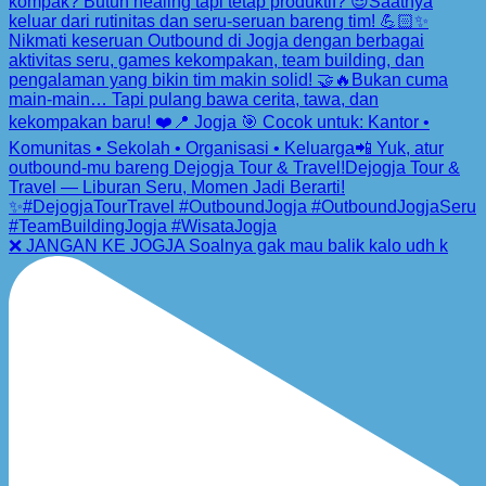
❌ JANGAN KE JOGJA Soalnya gak mau balik kalo udh k