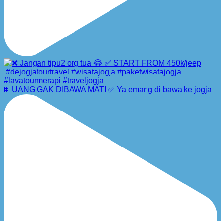
💵UANG GAK DIBAWA MATI ✅ Ya emang di bawa ke jogja