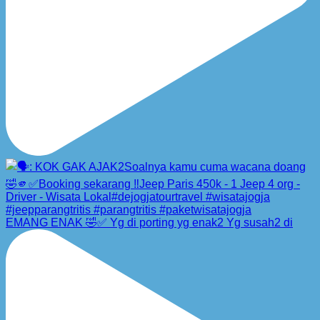
EMANG ENAK 🤣✅ Yg di porting yg enak2 Yg susah2 di