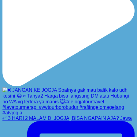
✅ 3 HARI 2 MALAM DI JOGJA, BISA NGAPAIN AJA? Jawa