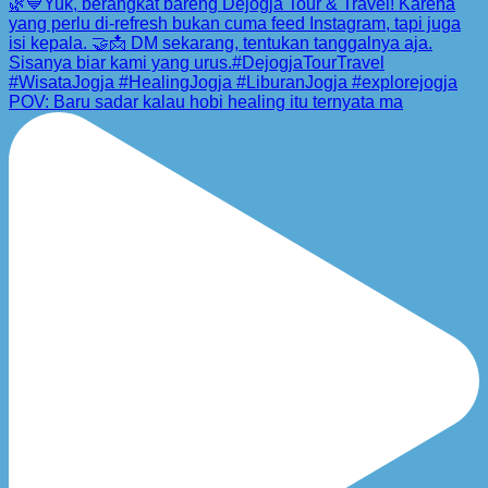
POV: Baru sadar kalau hobi healing itu ternyata ma