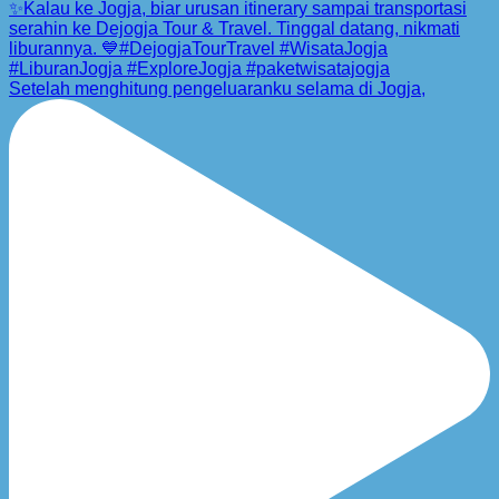
Setelah menghitung pengeluaranku selama di Jogja,