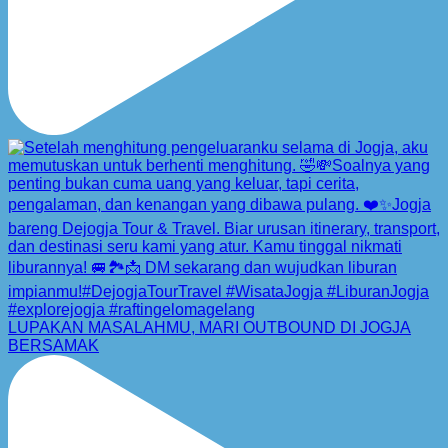
LUPAKAN MASALAHMU, MARI OUTBOUND DI JOGJA
BERSAMAK