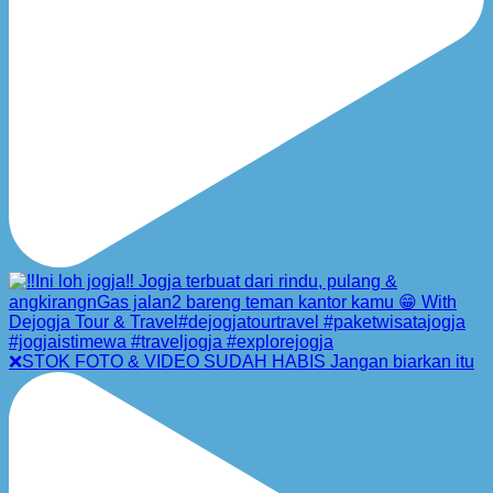
❌STOK FOTO & VIDEO SUDAH HABIS Jangan biarkan itu