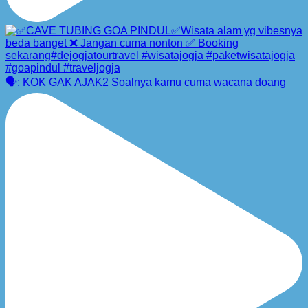
🗣️: KOK GAK AJAK2 Soalnya kamu cuma wacana doang