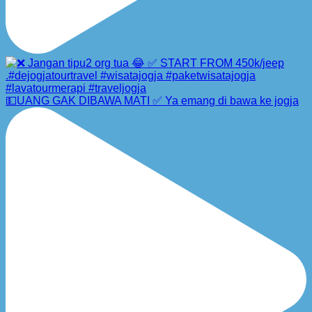
💵UANG GAK DIBAWA MATI ✅ Ya emang di bawa ke jogja