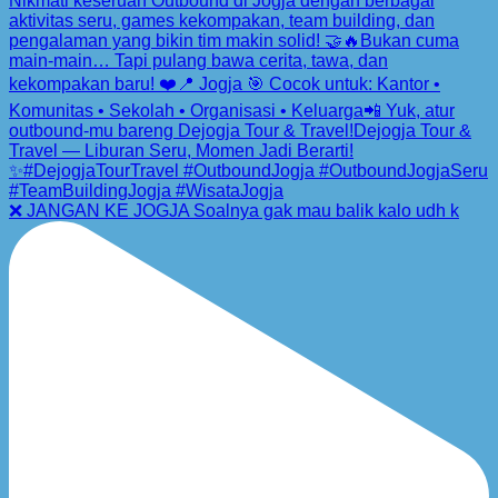
❌ JANGAN KE JOGJA Soalnya gak mau balik kalo udh k