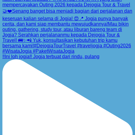
‼️Ini loh jogja‼️ Jogja terbuat dari rindu, pulang