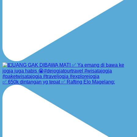
✅ 650k dintangan yg tepat ✅ Rafting Elo Magelang: