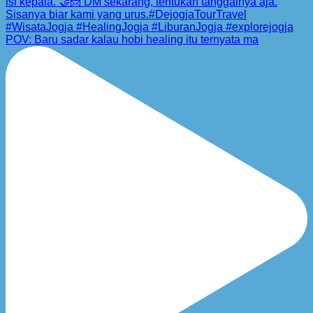
POV: Baru sadar kalau hobi healing itu ternyata ma