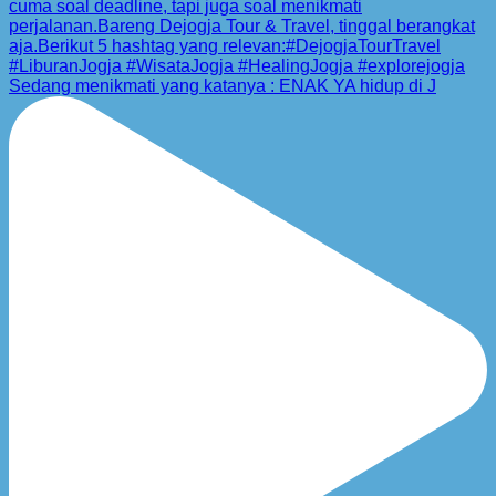
Sedang menikmati yang katanya : ENAK YA hidup di J