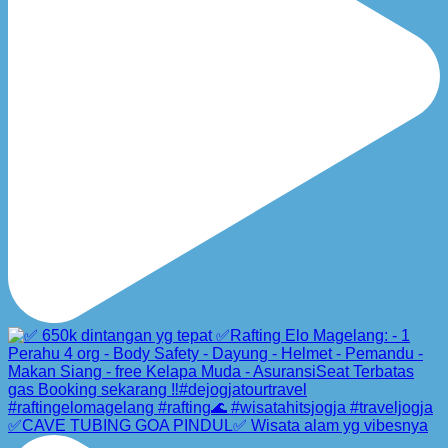
✅CAVE TUBING GOA PINDUL✅ Wisata alam yg vibesnya