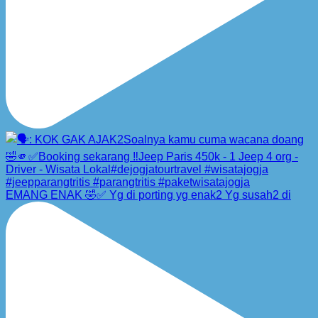
EMANG ENAK 🤣✅ Yg di porting yg enak2 Yg susah2 di