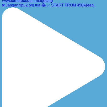
❌ Jangan tipu2 org tua 😂 ✅ START FROM 450k/jeep .