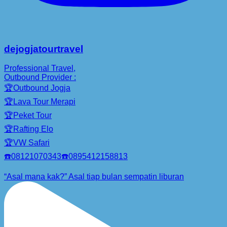
dejogjatourtravel
Professional Travel,
Outbound Provider :
🏆Outbound Jogja
🏆Lava Tour Merapi
🏆Peket Tour
🏆Rafting Elo
🏆VW Safari
☎️08121070343☎️0895412158813
“Asal mana kak?” Asal tiap bulan sempatin liburan