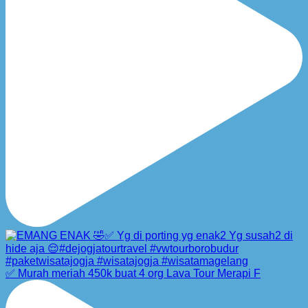
✅ Murah meriah 450k buat 4 org Lava Tour Merapi F