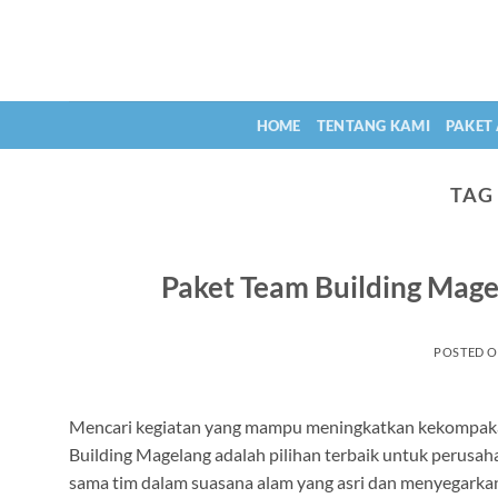
Skip
to
content
HOME
TENTANG KAMI
PAKET
TAG
Paket Team Building Mag
POSTED 
Mencari kegiatan yang mampu meningkatkan kekompaka
Building Magelang adalah pilihan terbaik untuk perusah
sama tim dalam suasana alam yang asri dan menyegarkan.