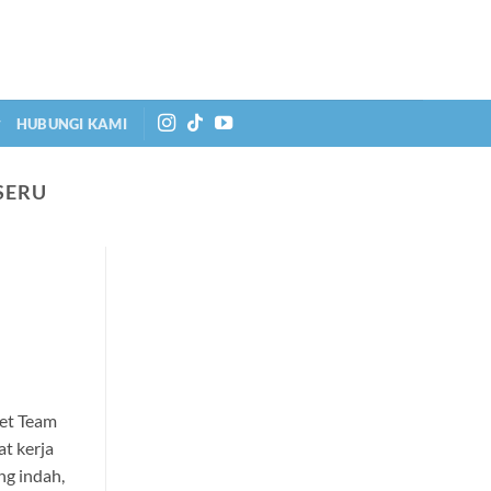
HUBUNGI KAMI
SERU
et Team
t kerja
ng indah,