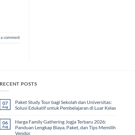
 a comment
RECENT POSTS
Paket Study Tour bagi Sekolah dan Universitas:
07
Aug
Solusi Edukatif untuk Pembelajaran di Luar Kelas
No
Comments
Harga Family Gathering Jogja Terbaru 2026:
06
on
Paket
Aug
Panduan Lengkap Biaya, Paket, dan Tips Memilih
Study
Vendor
Tour