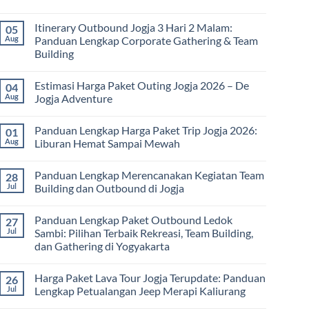
bagi
No
Sekolah
Comments
dan
Itinerary Outbound Jogja 3 Hari 2 Malam:
05
on
Universitas:
Harga
Aug
Panduan Lengkap Corporate Gathering & Team
Solusi
Family
Edukatif
Building
Gathering
untuk
Jogja
Pembelajaran
No
Terbaru
di
Comments
2026:
Estimasi Harga Paket Outing Jogja 2026 – De
04
on
Luar
Panduan
Itinerary
Kelas
Aug
Jogja Adventure
Lengkap
Outbound
Biaya,
Jogja
No
Paket,
3
Comments
dan
Panduan Lengkap Harga Paket Trip Jogja 2026:
01
Hari
on
Tips
2
Estimasi
Aug
Liburan Hemat Sampai Mewah
Memilih
Malam:
Harga
Vendor
Panduan
Paket
No
Lengkap
Outing
Comments
Panduan Lengkap Merencanakan Kegiatan Team
28
Corporate
Jogja
on
Gathering
2026
Panduan
Jul
Building dan Outbound di Jogja
&
–
Lengkap
Team
De
Harga
No
Building
Jogja
Paket
Comments
Panduan Lengkap Paket Outbound Ledok
27
Adventure
Trip
on
Jogja
Panduan
Jul
Sambi: Pilihan Terbaik Rekreasi, Team Building,
2026:
Lengkap
dan Gathering di Yogyakarta
Liburan
Merencanakan
Hemat
Kegiatan
No
Sampai
Team
Comments
Mewah
Building
Harga Paket Lava Tour Jogja Terupdate: Panduan
26
on
dan
Panduan
Jul
Lengkap Petualangan Jeep Merapi Kaliurang
Outbound
Lengkap
di
Paket
No