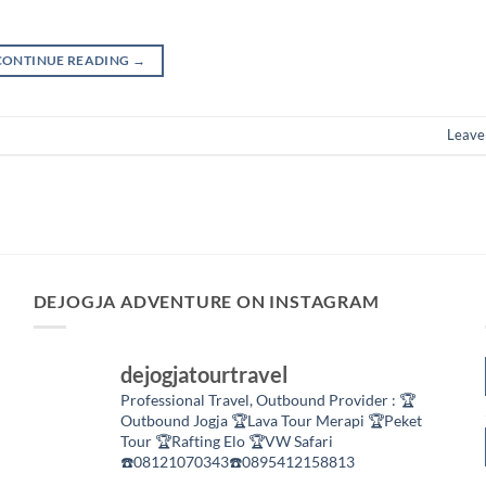
CONTINUE READING
→
Leave
DEJOGJA ADVENTURE ON INSTAGRAM
dejogjatourtravel
Professional Travel,
Outbound Provider :
🏆
Outbound Jogja
🏆Lava Tour Merapi
🏆Peket
Tour
🏆Rafting Elo
🏆VW Safari
☎️08121070343☎️0895412158813