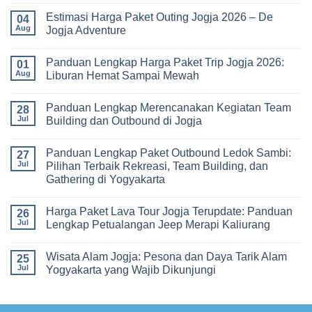
untuk
Jogja
Comments
Pembelajaran
Estimasi Harga Paket Outing Jogja 2026 – De
Terbaru
on
04
di
2026:
Itinerary
Aug
Jogja Adventure
Luar
Panduan
Outbound
Kelas
Lengkap
Jogja
No
Biaya,
3
Comments
Panduan Lengkap Harga Paket Trip Jogja 2026:
Paket,
Hari
on
01
dan
2
Estimasi
Aug
Liburan Hemat Sampai Mewah
Tips
Malam:
Harga
Memilih
Panduan
Paket
No
Vendor
Lengkap
Outing
Comments
Panduan Lengkap Merencanakan Kegiatan Team
Corporate
Jogja
on
28
Gathering
2026
Panduan
Jul
Building dan Outbound di Jogja
&
–
Lengkap
Team
De
Harga
No
Building
Jogja
Paket
Comments
Panduan Lengkap Paket Outbound Ledok Sambi:
Adventure
Trip
on
27
Jogja
Panduan
Jul
Pilihan Terbaik Rekreasi, Team Building, dan
2026:
Lengkap
Gathering di Yogyakarta
Liburan
Merencanakan
Hemat
Kegiatan
No
Sampai
Team
Comments
Mewah
Building
Harga Paket Lava Tour Jogja Terupdate: Panduan
on
26
dan
Panduan
Jul
Lengkap Petualangan Jeep Merapi Kaliurang
Outbound
Lengkap
di
Paket
No
Jogja
Outbound
Comments
Wisata Alam Jogja: Pesona dan Daya Tarik Alam
Ledok
on
25
Sambi:
Harga
Jul
Yogyakarta yang Wajib Dikunjungi
Pilihan
Paket
Terbaik
Lava
No
Rekreasi,
Tour
Comments
Team
Jogja
on
Building,
Terupdate:
Wisata