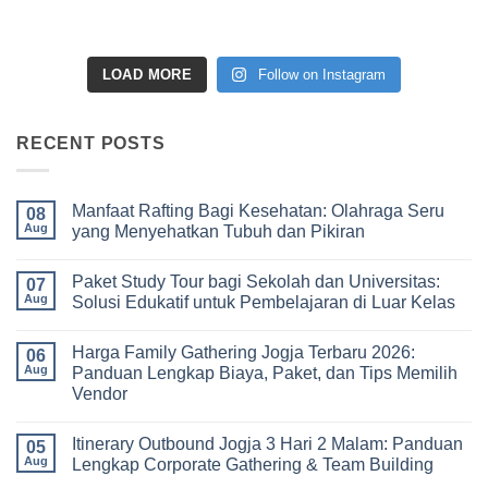
LOAD MORE
Follow on Instagram
RECENT POSTS
Manfaat Rafting Bagi Kesehatan: Olahraga Seru
08
Aug
yang Menyehatkan Tubuh dan Pikiran
No
Comments
Paket Study Tour bagi Sekolah dan Universitas:
on
07
Manfaat
Aug
Solusi Edukatif untuk Pembelajaran di Luar Kelas
Rafting
Bagi
No
Kesehatan:
Comments
Harga Family Gathering Jogja Terbaru 2026:
Olahraga
on
06
Seru
Paket
Aug
Panduan Lengkap Biaya, Paket, dan Tips Memilih
yang
Study
Vendor
Menyehatkan
Tour
Tubuh
bagi
No
dan
Sekolah
Comments
Pikiran
dan
Itinerary Outbound Jogja 3 Hari 2 Malam: Panduan
on
05
Universitas:
Harga
Aug
Lengkap Corporate Gathering & Team Building
Solusi
Family
Edukatif
Gathering
No