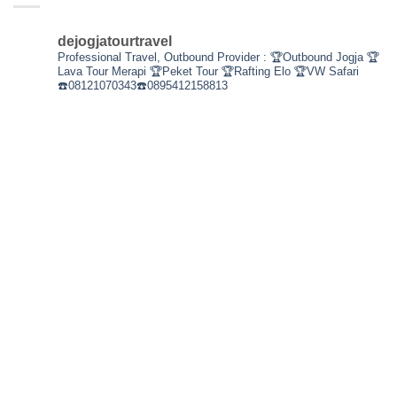
dejogjatourtravel
Professional Travel,
Outbound Provider :
🏆Outbound Jogja
🏆
Lava Tour Merapi
🏆Peket Tour
🏆Rafting Elo
🏆VW Safari
☎️08121070343☎️0895412158813