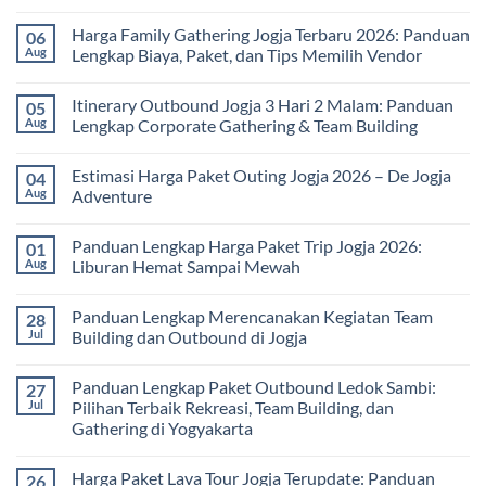
No
Comments
Harga Family Gathering Jogja Terbaru 2026: Panduan
06
on
Paket
Aug
Lengkap Biaya, Paket, dan Tips Memilih Vendor
Study
Tour
No
bagi
Comments
Itinerary Outbound Jogja 3 Hari 2 Malam: Panduan
05
Sekolah
on
dan
Harga
Aug
Lengkap Corporate Gathering & Team Building
Universitas:
Family
Solusi
Gathering
No
Edukatif
Jogja
Comments
Estimasi Harga Paket Outing Jogja 2026 – De Jogja
04
untuk
Terbaru
on
Pembelajaran
2026:
Itinerary
Aug
Adventure
di
Panduan
Outbound
Luar
Lengkap
Jogja
No
Kelas
Biaya,
3
Comments
Panduan Lengkap Harga Paket Trip Jogja 2026:
01
Paket,
Hari
on
dan
2
Estimasi
Aug
Liburan Hemat Sampai Mewah
Tips
Malam:
Harga
Memilih
Panduan
Paket
No
Vendor
Lengkap
Outing
Comments
Panduan Lengkap Merencanakan Kegiatan Team
28
Corporate
Jogja
on
Gathering
2026
Panduan
Jul
Building dan Outbound di Jogja
&
–
Lengkap
Team
De
Harga
No
Building
Jogja
Paket
Comments
Panduan Lengkap Paket Outbound Ledok Sambi:
27
Adventure
Trip
on
Jogja
Panduan
Jul
Pilihan Terbaik Rekreasi, Team Building, dan
2026:
Lengkap
Gathering di Yogyakarta
Liburan
Merencanakan
Hemat
Kegiatan
No
Sampai
Team
Comments
Mewah
Building
Harga Paket Lava Tour Jogja Terupdate: Panduan
26
on
dan