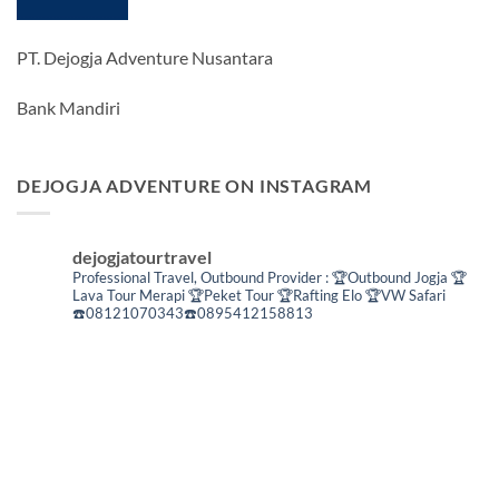
PT. Dejogja Adventure Nusantara
Bank Mandiri
DEJOGJA ADVENTURE ON INSTAGRAM
dejogjatourtravel
Professional Travel,
Outbound Provider :
🏆Outbound Jogja
🏆
Lava Tour Merapi
🏆Peket Tour
🏆Rafting Elo
🏆VW Safari
☎️08121070343☎️0895412158813