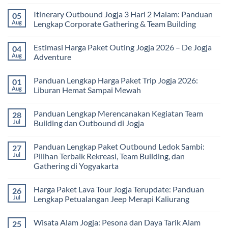
Tour
No
bagi
Comments
Itinerary Outbound Jogja 3 Hari 2 Malam: Panduan
05
Sekolah
on
dan
Harga
Aug
Lengkap Corporate Gathering & Team Building
Universitas:
Family
Solusi
Gathering
No
Edukatif
Jogja
Comments
Estimasi Harga Paket Outing Jogja 2026 – De Jogja
04
untuk
Terbaru
on
Pembelajaran
2026:
Itinerary
Aug
Adventure
di
Panduan
Outbound
Luar
Lengkap
Jogja
No
Kelas
Biaya,
3
Comments
Panduan Lengkap Harga Paket Trip Jogja 2026:
01
Paket,
Hari
on
dan
2
Estimasi
Aug
Liburan Hemat Sampai Mewah
Tips
Malam:
Harga
Memilih
Panduan
Paket
No
Vendor
Lengkap
Outing
Comments
Panduan Lengkap Merencanakan Kegiatan Team
28
Corporate
Jogja
on
Gathering
2026
Panduan
Jul
Building dan Outbound di Jogja
&
–
Lengkap
Team
De
Harga
No
Building
Jogja
Paket
Comments
Panduan Lengkap Paket Outbound Ledok Sambi:
27
Adventure
Trip
on
Jogja
Panduan
Jul
Pilihan Terbaik Rekreasi, Team Building, dan
2026:
Lengkap
Gathering di Yogyakarta
Liburan
Merencanakan
Hemat
Kegiatan
No
Sampai
Team
Comments
Mewah
Building
Harga Paket Lava Tour Jogja Terupdate: Panduan
26
on
dan
Panduan
Jul
Lengkap Petualangan Jeep Merapi Kaliurang
Outbound
Lengkap
di
Paket
No
Jogja
Outbound
Comments
Wisata Alam Jogja: Pesona dan Daya Tarik Alam
25
Ledok
on