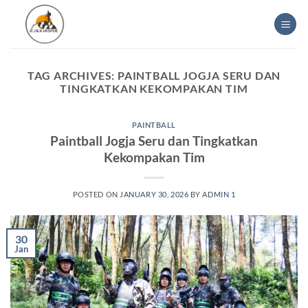
Skip
to
content
TAG ARCHIVES:
PAINTBALL JOGJA SERU DAN
TINGKATKAN KEKOMPAKAN TIM
PAINTBALL
Paintball Jogja Seru dan Tingkatkan
Kekompakan Tim
POSTED ON
JANUARY 30, 2026
BY
ADMIN 1
30
Jan