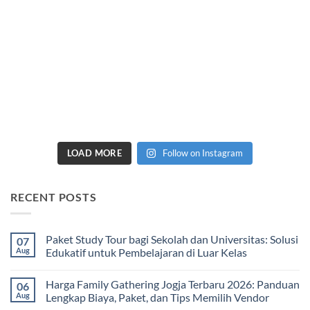
LOAD MORE
Follow on Instagram
RECENT POSTS
Paket Study Tour bagi Sekolah dan Universitas: Solusi
07
Aug
Edukatif untuk Pembelajaran di Luar Kelas
No
Comments
Harga Family Gathering Jogja Terbaru 2026: Panduan
06
on
Paket
Aug
Lengkap Biaya, Paket, dan Tips Memilih Vendor
Study