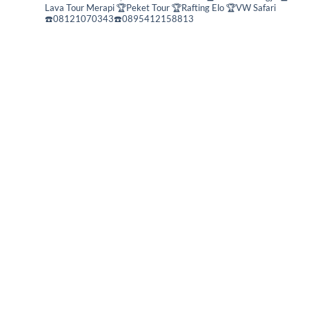
Lava Tour Merapi
🏆Peket Tour
🏆Rafting Elo
🏆VW Safari
☎️08121070343☎️0895412158813