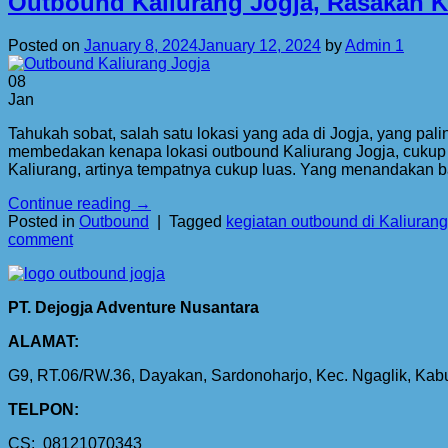
Outbound Kaliurang Jogja, Rasakan 
Posted on
January 8, 2024
January 12, 2024
by
Admin 1
08
Jan
Tahukah sobat, salah satu lokasi yang ada di Jogja, yang pa
membedakan kenapa lokasi outbound Kaliurang Jogja, cukup
Kaliurang, artinya tempatnya cukup luas. Yang menandakan b
Continue reading
→
Posted in
Outbound
|
Tagged
kegiatan outbound di Kaliurang
comment
PT. Dejogja Adventure Nusantara
ALAMAT:
G9, RT.06/RW.36, Dayakan, Sardonoharjo, Kec. Ngaglik, Ka
TELPON:
CS: 08121070343