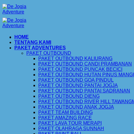
Skip
to
content
HOME
TENTANG KAMI
PAKET ADVENTURES
PAKET OUTBOUND
PAKET OUTBOUND KALIURANG
PAKET OUTBOUND CANDI PRAMBANAN
PAKET OUTBOUND PUNCAK BECICI
PAKET OUTBOUND HUTAN PINUS MAN
PAKET OUTBOUND GOA PINDUL
PAKET OUTBOUND PANTAI JOGJA
PAKET OUTBOUND PANTAI SADRANAN
PAKET OUTBOUND DIENG
PAKET OUTBOUND RIVER HILL TAWAN
PAKET OUTBOUND ANAK JOGJA
PAKET TEAM BUILDING
PAKET AMAZING RACE
PAKET LAVA TOUR MERAPI
PAKET OLAHRAGA SUNNAH
PAKET PAINT BALL