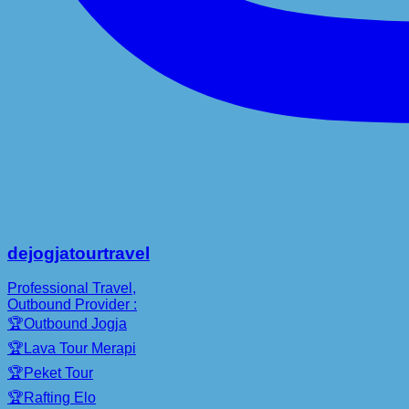
dejogjatourtravel
Professional Travel,
Outbound Provider :
🏆Outbound Jogja
🏆Lava Tour Merapi
🏆Peket Tour
🏆Rafting Elo