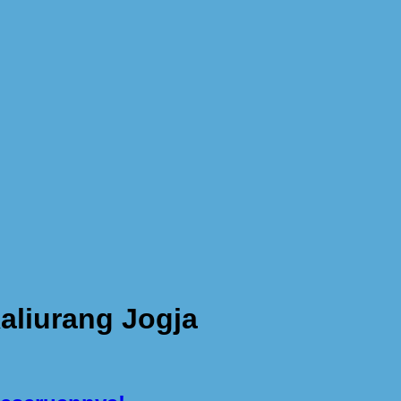
aliurang Jogja