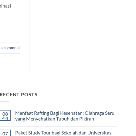
binasi
 a comment
RECENT POSTS
Manfaat Rafting Bagi Kesehatan: Olahraga Seru
08
Aug
yang Menyehatkan Tubuh dan Pikiran
No
Comments
Paket Study Tour bagi Sekolah dan Universitas:
07
on