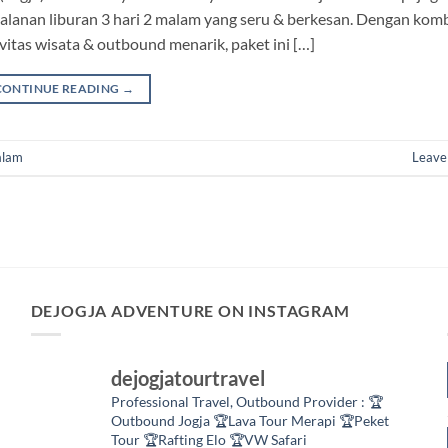
jalanan liburan 3 hari 2 malam yang seru & berkesan. Dengan kom
itas wisata & outbound menarik, paket ini […]
CONTINUE READING
→
alam
Leave
DEJOGJA ADVENTURE ON INSTAGRAM
dejogjatourtravel
Professional Travel,
Outbound Provider :
🏆
Outbound Jogja
🏆Lava Tour Merapi
🏆Peket
Tour
🏆Rafting Elo
🏆VW Safari