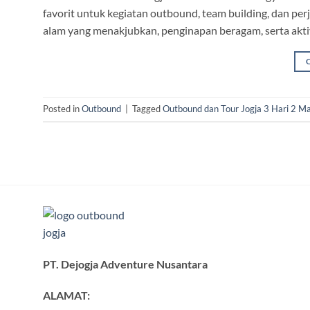
favorit untuk kegiatan outbound, team building, dan per
alam yang menakjubkan, penginapan beragam, serta aktiv
Posted in
Outbound
|
Tagged
Outbound dan Tour Jogja 3 Hari 2 M
PT. Dejogja Adventure Nusantara
ALAMAT: