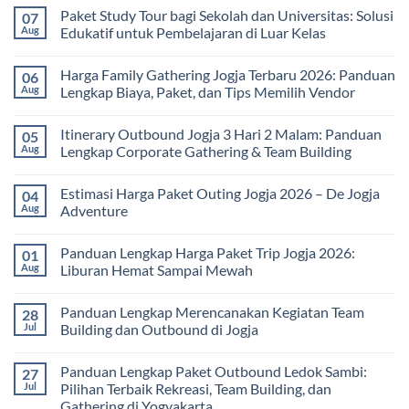
Comments
Paket Study Tour bagi Sekolah dan Universitas: Solusi
07
on
Manfaat
Aug
Edukatif untuk Pembelajaran di Luar Kelas
Rafting
Bagi
No
Kesehatan:
Comments
Harga Family Gathering Jogja Terbaru 2026: Panduan
06
Olahraga
on
Seru
Paket
Aug
Lengkap Biaya, Paket, dan Tips Memilih Vendor
yang
Study
Menyehatkan
Tour
No
Tubuh
bagi
Comments
Itinerary Outbound Jogja 3 Hari 2 Malam: Panduan
05
dan
Sekolah
on
Pikiran
dan
Harga
Aug
Lengkap Corporate Gathering & Team Building
Universitas:
Family
Solusi
Gathering
No
Edukatif
Jogja
Comments
Estimasi Harga Paket Outing Jogja 2026 – De Jogja
04
untuk
Terbaru
on
Pembelajaran
2026:
Itinerary
Aug
Adventure
di
Panduan
Outbound
Luar
Lengkap
Jogja
No
Kelas
Biaya,
3
Comments
Panduan Lengkap Harga Paket Trip Jogja 2026:
01
Paket,
Hari
on
dan
2
Estimasi
Aug
Liburan Hemat Sampai Mewah
Tips
Malam:
Harga
Memilih
Panduan
Paket
No
Vendor
Lengkap
Outing
Comments
Panduan Lengkap Merencanakan Kegiatan Team
28
Corporate
Jogja
on
Gathering
2026
Panduan
Jul
Building dan Outbound di Jogja
&
–
Lengkap
Team
De
Harga
No
Building
Jogja
Paket
Comments
Panduan Lengkap Paket Outbound Ledok Sambi:
27
Adventure
Trip
on
Jogja
Panduan
Jul
Pilihan Terbaik Rekreasi, Team Building, dan
2026:
Lengkap
Gathering di Yogyakarta
Liburan
Merencanakan