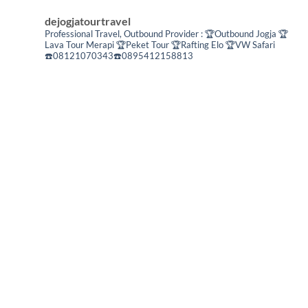
dejogjatourtravel
Professional Travel,
Outbound Provider :
🏆Outbound Jogja
🏆
Lava Tour Merapi
🏆Peket Tour
🏆Rafting Elo
🏆VW Safari
☎️08121070343☎️0895412158813