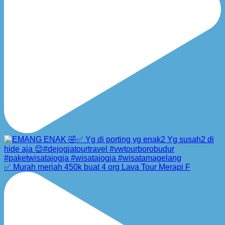
✅ Murah meriah 450k buat 4 org Lava Tour Merapi F