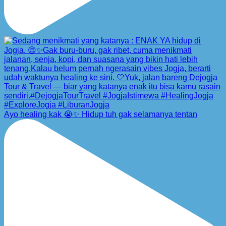
Ayo healing kak 😭✨ Hidup tuh gak selamanya tentan