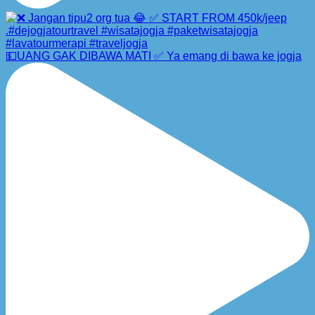
💵UANG GAK DIBAWA MATI ✅ Ya emang di bawa ke jogja