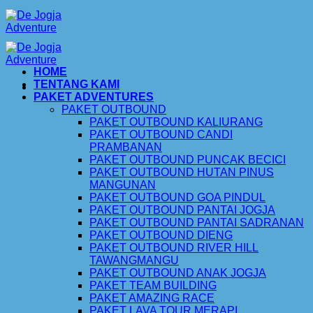
Skip
to
content
HOME
TENTANG KAMI
PAKET ADVENTURES
PAKET OUTBOUND
PAKET OUTBOUND KALIURANG
PAKET OUTBOUND CANDI
PRAMBANAN
PAKET OUTBOUND PUNCAK BECICI
PAKET OUTBOUND HUTAN PINUS
MANGUNAN
PAKET OUTBOUND GOA PINDUL
PAKET OUTBOUND PANTAI JOGJA
PAKET OUTBOUND PANTAI SADRANAN
PAKET OUTBOUND DIENG
PAKET OUTBOUND RIVER HILL
TAWANGMANGU
PAKET OUTBOUND ANAK JOGJA
PAKET TEAM BUILDING
PAKET AMAZING RACE
PAKET LAVA TOUR MERAPI