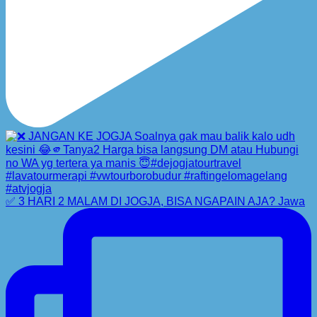
✅ 3 HARI 2 MALAM DI JOGJA, BISA NGAPAIN AJA? Jawa