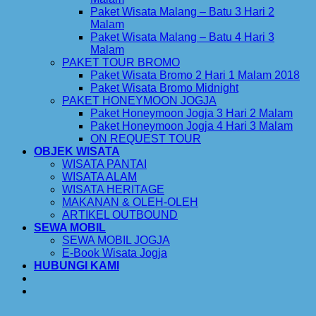
Paket Wisata Malang – Batu 3 Hari 2
Malam
Paket Wisata Malang – Batu 4 Hari 3
Malam
PAKET TOUR BROMO
Paket Wisata Bromo 2 Hari 1 Malam 2018
Paket Wisata Bromo Midnight
PAKET HONEYMOON JOGJA
Paket Honeymoon Jogja 3 Hari 2 Malam
Paket Honeymoon Jogja 4 Hari 3 Malam
ON REQUEST TOUR
OBJEK WISATA
WISATA PANTAI
WISATA ALAM
WISATA HERITAGE
MAKANAN & OLEH-OLEH
ARTIKEL OUTBOUND
SEWA MOBIL
SEWA MOBIL JOGJA
E-Book Wisata Jogja
HUBUNGI KAMI