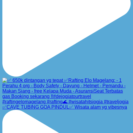
✅CAVE TUBING GOA PINDUL✅ Wisata alam yg vibesnya