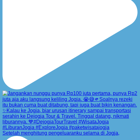
Setelah menghitung pengeluaranku selama di Jogja,