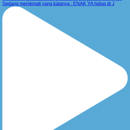
Sedang menikmati yang katanya : ENAK YA hidup di J