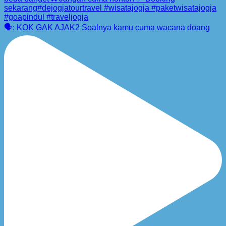
🗣️: KOK GAK AJAK2 Soalnya kamu cuma wacana doang