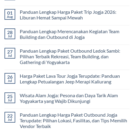
di
Panduan
Outbound
Luar
Lengkap
Jogja
No
Kelas
Biaya,
3
Comments
Panduan Lengkap Harga Paket Trip Jogja 2026:
01
Paket,
Hari
on
dan
2
Estimasi
Aug
Liburan Hemat Sampai Mewah
Tips
Malam:
Harga
Memilih
Panduan
Paket
No
Vendor
Lengkap
Outing
Comments
Panduan Lengkap Merencanakan Kegiatan Team
28
Corporate
Jogja
on
Gathering
2026
Panduan
Jul
Building dan Outbound di Jogja
&
–
Lengkap
Team
De
Harga
No
Building
Jogja
Paket
Comments
Panduan Lengkap Paket Outbound Ledok Sambi:
27
Adventure
Trip
on
Jogja
Panduan
Jul
Pilihan Terbaik Rekreasi, Team Building, dan
2026:
Lengkap
Gathering di Yogyakarta
Liburan
Merencanakan
Hemat
Kegiatan
No
Sampai
Team
Comments
Mewah
Building
Harga Paket Lava Tour Jogja Terupdate: Panduan
26
on
dan
Panduan
Jul
Lengkap Petualangan Jeep Merapi Kaliurang
Outbound
Lengkap
di
Paket
No
Jogja
Outbound
Comments
Wisata Alam Jogja: Pesona dan Daya Tarik Alam
25
Ledok
on
Sambi:
Harga
Jul
Yogyakarta yang Wajib Dikunjungi
Pilihan
Paket
Terbaik
Lava
No
Rekreasi,
Tour
Comments
Panduan Lengkap Harga Paket Outbound Jogja
22
Team
Jogja
on
Building,
Terupdate:
Wisata
Jul
Terupdate: Pilihan Lokasi, Fasilitas, dan Tips Memilih
dan
Panduan
Alam
Vendor Terbaik
Gathering
Lengkap
Jogja:
di
Petualangan
Pesona
No