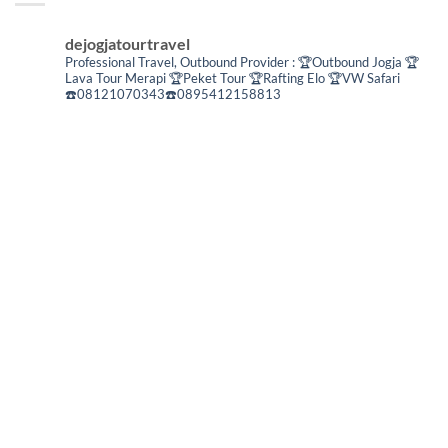
dejogjatourtravel
Professional Travel,
Outbound Provider :
🏆Outbound Jogja
🏆
Lava Tour Merapi
🏆Peket Tour
🏆Rafting Elo
🏆VW Safari
☎️08121070343☎️0895412158813