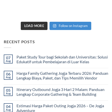
LOAD MORE
Follow on Instagram
RECENT POSTS
Paket Study Tour bagi Sekolah dan Universitas: Solusi
07
Aug
Edukatif untuk Pembelajaran di Luar Kelas
No
Comments
Harga Family Gathering Jogja Terbaru 2026: Panduan
06
on
Paket
Aug
Lengkap Biaya, Paket, dan Tips Memilih Vendor
Study
Tour
No
bagi
Comments
Itinerary Outbound Jogja 3 Hari 2 Malam: Panduan
05
Sekolah
on
dan
Harga
Aug
Lengkap Corporate Gathering & Team Building
Universitas:
Family
Solusi
Gathering
No
Edukatif
Jogja
Comments
Estimasi Harga Paket Outing Jogja 2026 – De Jogja
04
untuk
Terbaru
on
Pembelajaran
2026:
Itinerary
Aug
Adventure