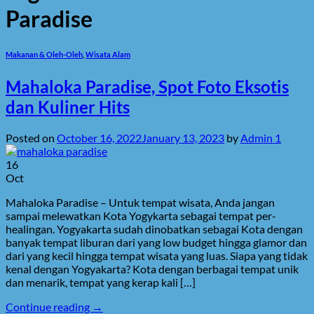
Paradise
Makanan & Oleh-Oleh
,
Wisata Alam
Mahaloka Paradise, Spot Foto Eksotis
dan Kuliner Hits
Posted on
October 16, 2022
January 13, 2023
by
Admin 1
16
Oct
Mahaloka Paradise – Untuk tempat wisata, Anda jangan
sampai melewatkan Kota Yogykarta sebagai tempat per-
healingan. Yogyakarta sudah dinobatkan sebagai Kota dengan
banyak tempat liburan dari yang low budget hingga glamor dan
dari yang kecil hingga tempat wisata yang luas. Siapa yang tidak
kenal dengan Yogyakarta? Kota dengan berbagai tempat unik
dan menarik, tempat yang kerap kali […]
Continue reading
→