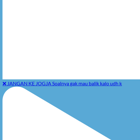
❌ JANGAN KE JOGJA Soalnya gak mau balik kalo udh k