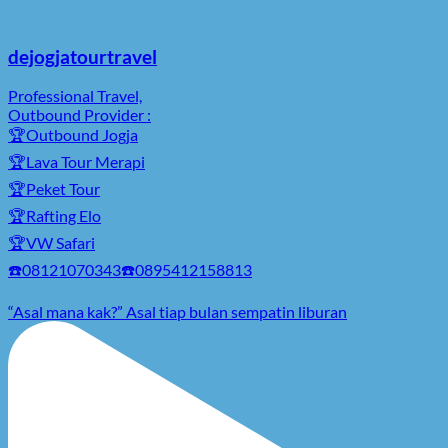
dejogjatourtravel
Professional Travel,
Outbound Provider :
🏆Outbound Jogja
🏆Lava Tour Merapi
🏆Peket Tour
🏆Rafting Elo
🏆VW Safari
☎️08121070343☎️0895412158813
“Asal mana kak?” Asal tiap bulan sempatin liburan