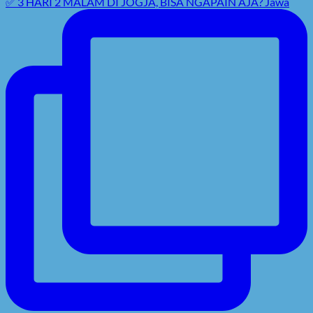
✅ 3 HARI 2 MALAM DI JOGJA, BISA NGAPAIN AJA? Jawa