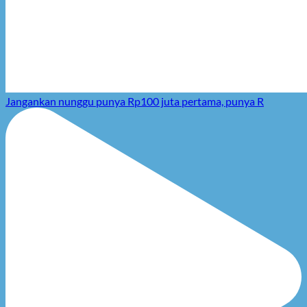
Jangankan nunggu punya Rp100 juta pertama, punya R