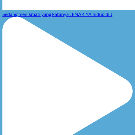
Sedang menikmati yang katanya : ENAK YA hidup di J