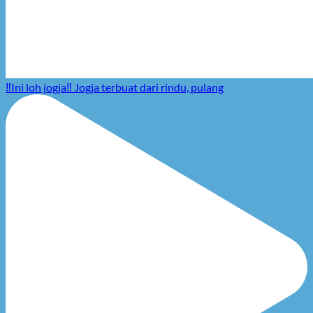
‼️Ini loh jogja‼️ Jogja terbuat dari rindu, pulang