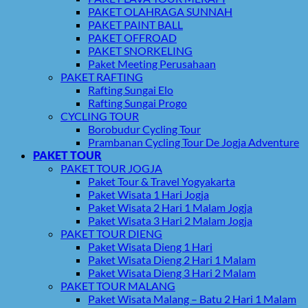
PAKET OLAHRAGA SUNNAH
PAKET PAINT BALL
PAKET OFFROAD
PAKET SNORKELING
Paket Meeting Perusahaan
PAKET RAFTING
Rafting Sungai Elo
Rafting Sungai Progo
CYCLING TOUR
Borobudur Cycling Tour
Prambanan Cycling Tour De Jogja Adventure
PAKET TOUR
PAKET TOUR JOGJA
Paket Tour & Travel Yogyakarta
Paket Wisata 1 Hari Jogja
Paket Wisata 2 Hari 1 Malam Jogja
Paket Wisata 3 Hari 2 Malam Jogja
PAKET TOUR DIENG
Paket Wisata Dieng 1 Hari
Paket Wisata Dieng 2 Hari 1 Malam
Paket Wisata Dieng 3 Hari 2 Malam
PAKET TOUR MALANG
Paket Wisata Malang – Batu 2 Hari 1 Malam