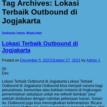
Tag Archives:
Lokasi
Terbaik Outbound di
Jogjakarta
Outbound
,
Umum
,
Wisata Alam
Lokasi Terbaik Outbound di
Jogjakarta
Posted on
December 5, 2021
October 27, 2021
by
Admin 1
05
Dec
Lokasi Terbaik Outbound di Jogjakarta Lokasi Terbaik
Outbound di Jogjakarta Outbound bisa menjadi sarana bagi
perusahaan, komunitas atau bahkan instansi di lingkungan
pemerintahan sekalipun untuk me-refresh kembali ‘jiwa’
setelah disibukan dengan rutinitas pekerjaan harian. Selain
itu, Outbound juga bisa meningkatkan keterampilan. Bicara