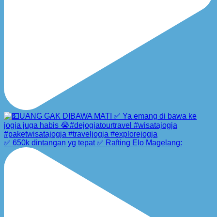
✅ 650k dintangan yg tepat ✅ Rafting Elo Magelang: