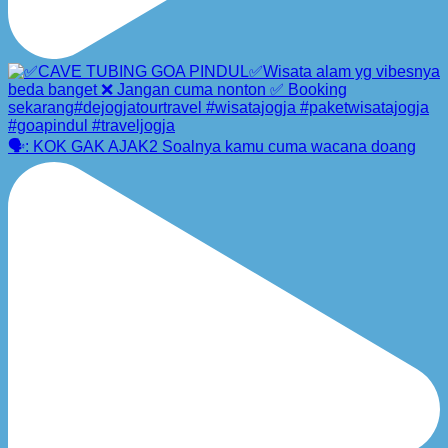
🗣️: KOK GAK AJAK2 Soalnya kamu cuma wacana doang