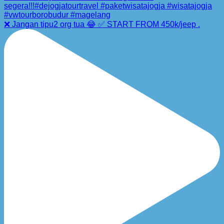
❌ Jangan tipu2 org tua 😂 ✅ START FROM 450k/jeep .