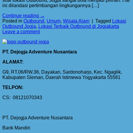
soal lokasi Outbound, Jogja sangat bisa menjadi pilihan. Hal
ini dilandasi pertimbangan lingkungannya […]
Continue reading
→
Posted in
Outbound
,
Umum
,
Wisata Alam
|
Tagged
Lokasi
Outbound Jogja
,
Lokasi Terbaik Outbound di Jogjakarta
Leave a comment
PT. Dejogja Adventure Nusantara
ALAMAT:
G9, RT.06/RW.36, Dayakan, Sardonoharjo, Kec. Ngaglik,
Kabupaten Sleman, Daerah Istimewa Yogyakarta 55581
TELPON:
CS: 08121070343
PT. Dejogja Adventure Nusantara
Bank Mandiri