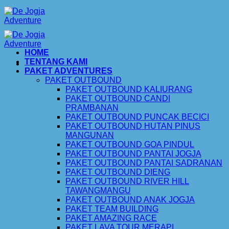
Skip
to
content
HOME
TENTANG KAMI
PAKET ADVENTURES
PAKET OUTBOUND
PAKET OUTBOUND KALIURANG
PAKET OUTBOUND CANDI
PRAMBANAN
PAKET OUTBOUND PUNCAK BECICI
PAKET OUTBOUND HUTAN PINUS
MANGUNAN
PAKET OUTBOUND GOA PINDUL
PAKET OUTBOUND PANTAI JOGJA
PAKET OUTBOUND PANTAI SADRANAN
PAKET OUTBOUND DIENG
PAKET OUTBOUND RIVER HILL
TAWANGMANGU
PAKET OUTBOUND ANAK JOGJA
PAKET TEAM BUILDING
PAKET AMAZING RACE
PAKET LAVA TOUR MERAPI