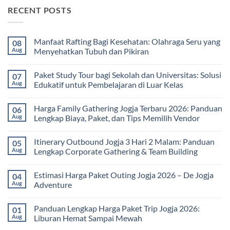
RECENT POSTS
Manfaat Rafting Bagi Kesehatan: Olahraga Seru yang
08
Aug
Menyehatkan Tubuh dan Pikiran
No
Comments
Paket Study Tour bagi Sekolah dan Universitas: Solusi
07
on
Manfaat
Aug
Edukatif untuk Pembelajaran di Luar Kelas
Rafting
Bagi
No
Kesehatan:
Comments
Harga Family Gathering Jogja Terbaru 2026: Panduan
06
Olahraga
on
Seru
Paket
Aug
Lengkap Biaya, Paket, dan Tips Memilih Vendor
yang
Study
Menyehatkan
Tour
No
Tubuh
bagi
Comments
Itinerary Outbound Jogja 3 Hari 2 Malam: Panduan
05
dan
Sekolah
on
Pikiran
dan
Harga
Aug
Lengkap Corporate Gathering & Team Building
Universitas:
Family
Solusi
Gathering
No
Edukatif
Jogja
Comments
Estimasi Harga Paket Outing Jogja 2026 – De Jogja
04
untuk
Terbaru
on
Pembelajaran
2026:
Itinerary
Aug
Adventure
di
Panduan
Outbound
Luar
Lengkap
Jogja
No
Kelas
Biaya,
3
Comments
Panduan Lengkap Harga Paket Trip Jogja 2026:
01
Paket,
Hari
on
dan
2
Estimasi
Aug
Liburan Hemat Sampai Mewah
Tips
Malam:
Harga
Memilih
Panduan
Paket
No