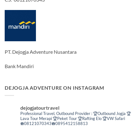
PT. Dejogja Adventure Nusantara
Bank Mandiri
DEJOGJA ADVENTURE ON INSTAGRAM
dejogjatourtravel
Professional Travel,
Outbound Provider :
🏆Outbound Jogja
🏆
Lava Tour Merapi
🏆Peket Tour
🏆Rafting Elo
🏆VW Safari
☎️08121070343☎️0895412158813