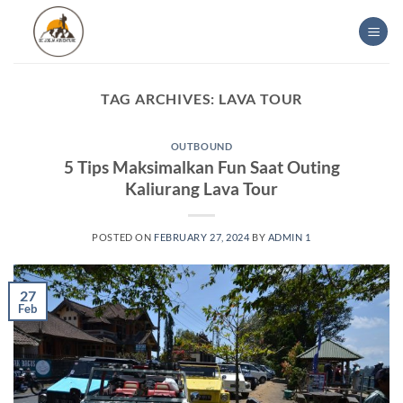
Skip
to
content
TAG ARCHIVES:
LAVA TOUR
OUTBOUND
5 Tips Maksimalkan Fun Saat Outing
Kaliurang Lava Tour
POSTED ON
FEBRUARY 27, 2024
BY
ADMIN 1
27
Feb