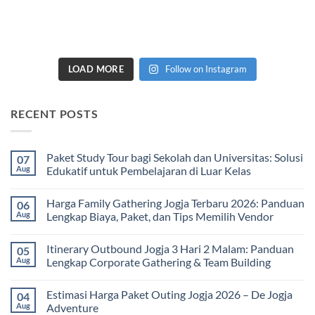
LOAD MORE
Follow on Instagram
RECENT POSTS
Paket Study Tour bagi Sekolah dan Universitas: Solusi
07
Aug
Edukatif untuk Pembelajaran di Luar Kelas
No
Comments
Harga Family Gathering Jogja Terbaru 2026: Panduan
06
on
Paket
Aug
Lengkap Biaya, Paket, dan Tips Memilih Vendor
Study
Tour
No
bagi
Comments
Itinerary Outbound Jogja 3 Hari 2 Malam: Panduan
05
Sekolah
on
dan
Harga
Aug
Lengkap Corporate Gathering & Team Building
Universitas:
Family
Solusi
Gathering
No
Edukatif
Jogja
Comments
Estimasi Harga Paket Outing Jogja 2026 – De Jogja
04
untuk
Terbaru
on
Pembelajaran
2026:
Itinerary
Aug
Adventure
di
Panduan
Outbound