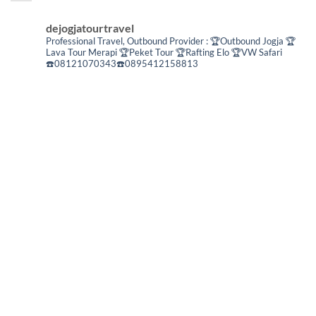
dejogjatourtravel
Professional Travel,
Outbound Provider :
🏆Outbound Jogja
🏆
Lava Tour Merapi
🏆Peket Tour
🏆Rafting Elo
🏆VW Safari
☎️08121070343☎️0895412158813