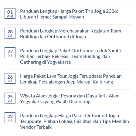
Luar
Lengkap
Jogja
No
Kelas
Biaya,
3
Comments
Panduan Lengkap Harga Paket Trip Jogja 2026:
01
Paket,
Hari
on
dan
2
Estimasi
Aug
Liburan Hemat Sampai Mewah
Tips
Malam:
Harga
Memilih
Panduan
Paket
No
Vendor
Lengkap
Outing
Comments
Panduan Lengkap Merencanakan Kegiatan Team
28
Corporate
Jogja
on
Gathering
2026
Panduan
Jul
Building dan Outbound di Jogja
&
–
Lengkap
Team
De
Harga
No
Building
Jogja
Paket
Comments
Panduan Lengkap Paket Outbound Ledok Sambi:
27
Adventure
Trip
on
Jogja
Panduan
Jul
Pilihan Terbaik Rekreasi, Team Building, dan
2026:
Lengkap
Gathering di Yogyakarta
Liburan
Merencanakan
Hemat
Kegiatan
No
Sampai
Team
Comments
Mewah
Building
Harga Paket Lava Tour Jogja Terupdate: Panduan
26
on
dan
Panduan
Jul
Lengkap Petualangan Jeep Merapi Kaliurang
Outbound
Lengkap
di
Paket
No
Jogja
Outbound
Comments
Wisata Alam Jogja: Pesona dan Daya Tarik Alam
25
Ledok
on
Sambi:
Harga
Jul
Yogyakarta yang Wajib Dikunjungi
Pilihan
Paket
Terbaik
Lava
No
Rekreasi,
Tour
Comments
Panduan Lengkap Harga Paket Outbound Jogja
22
Team
Jogja
on
Building,
Terupdate:
Wisata
Jul
Terupdate: Pilihan Lokasi, Fasilitas, dan Tips Memilih
dan
Panduan
Alam
Vendor Terbaik
Gathering
Lengkap
Jogja:
di
Petualangan
Pesona
No
Yogyakarta
Jeep
dan