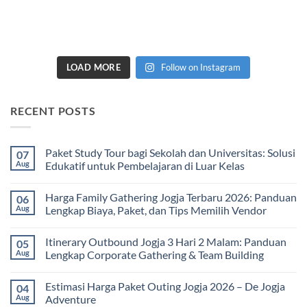
LOAD MORE
Follow on Instagram
RECENT POSTS
Paket Study Tour bagi Sekolah dan Universitas: Solusi
07
Aug
Edukatif untuk Pembelajaran di Luar Kelas
No
Comments
Harga Family Gathering Jogja Terbaru 2026: Panduan
06
on
Paket
Aug
Lengkap Biaya, Paket, dan Tips Memilih Vendor
Study
Tour
No
bagi
Comments
Itinerary Outbound Jogja 3 Hari 2 Malam: Panduan
05
Sekolah
on
dan
Harga
Aug
Lengkap Corporate Gathering & Team Building
Universitas:
Family
Solusi
Gathering
No
Edukatif
Jogja
Comments
Estimasi Harga Paket Outing Jogja 2026 – De Jogja
04
untuk
Terbaru
on
Pembelajaran
2026:
Itinerary
Aug
Adventure
di
Panduan
Outbound