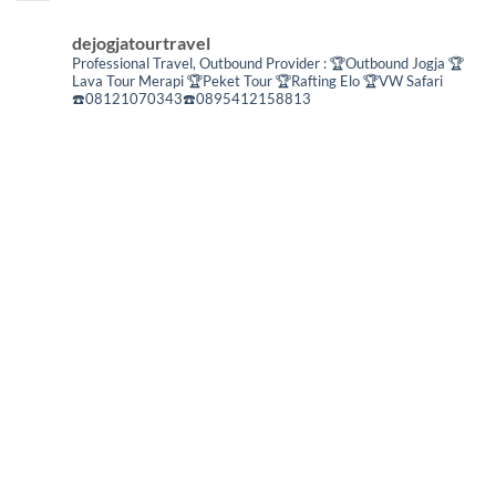
dejogjatourtravel
Professional Travel,
Outbound Provider :
🏆Outbound Jogja
🏆
Lava Tour Merapi
🏆Peket Tour
🏆Rafting Elo
🏆VW Safari
☎️08121070343☎️0895412158813