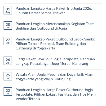
Luar
Lengkap
Jogja
No
Kelas
Biaya,
3
Comments
Panduan Lengkap Harga Paket Trip Jogja 2026:
01
Paket,
Hari
on
dan
2
Estimasi
Aug
Liburan Hemat Sampai Mewah
Tips
Malam:
Harga
Memilih
Panduan
Paket
No
Vendor
Lengkap
Outing
Comments
Panduan Lengkap Merencanakan Kegiatan Team
28
Corporate
Jogja
on
Gathering
2026
Panduan
Jul
Building dan Outbound di Jogja
&
–
Lengkap
Team
De
Harga
No
Building
Jogja
Paket
Comments
Panduan Lengkap Paket Outbound Ledok Sambi:
27
Adventure
Trip
on
Jogja
Panduan
Jul
Pilihan Terbaik Rekreasi, Team Building, dan
2026:
Lengkap
Gathering di Yogyakarta
Liburan
Merencanakan
Hemat
Kegiatan
No
Sampai
Team
Comments
Mewah
Building
Harga Paket Lava Tour Jogja Terupdate: Panduan
26
on
dan
Panduan
Jul
Lengkap Petualangan Jeep Merapi Kaliurang
Outbound
Lengkap
di
Paket
No
Jogja
Outbound
Comments
Wisata Alam Jogja: Pesona dan Daya Tarik Alam
25
Ledok
on
Sambi:
Harga
Jul
Yogyakarta yang Wajib Dikunjungi
Pilihan
Paket
Terbaik
Lava
No
Rekreasi,
Tour
Comments
Panduan Lengkap Harga Paket Outbound Jogja
22
Team
Jogja
on
Building,
Terupdate:
Wisata
Jul
Terupdate: Pilihan Lokasi, Fasilitas, dan Tips Memilih
dan
Panduan
Alam
Vendor Terbaik
Gathering
Lengkap
Jogja:
di
Petualangan
Pesona
No
Yogyakarta
Jeep
dan