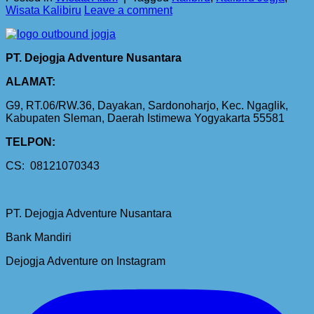
Wisata Kalibiru
Leave a comment
PT. Dejogja Adventure Nusantara
ALAMAT:
G9, RT.06/RW.36, Dayakan, Sardonoharjo, Kec. Ngaglik,
Kabupaten Sleman, Daerah Istimewa Yogyakarta 55581
TELPON:
CS: 08121070343
PT. Dejogja Adventure Nusantara
Bank Mandiri
Dejogja Adventure on Instagram