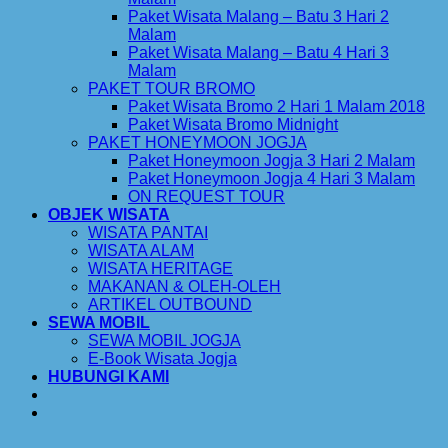
Paket Wisata Malang – Batu 3 Hari 2
Malam
Paket Wisata Malang – Batu 4 Hari 3
Malam
PAKET TOUR BROMO
Paket Wisata Bromo 2 Hari 1 Malam 2018
Paket Wisata Bromo Midnight
PAKET HONEYMOON JOGJA
Paket Honeymoon Jogja 3 Hari 2 Malam
Paket Honeymoon Jogja 4 Hari 3 Malam
ON REQUEST TOUR
OBJEK WISATA
WISATA PANTAI
WISATA ALAM
WISATA HERITAGE
MAKANAN & OLEH-OLEH
ARTIKEL OUTBOUND
SEWA MOBIL
SEWA MOBIL JOGJA
E-Book Wisata Jogja
HUBUNGI KAMI