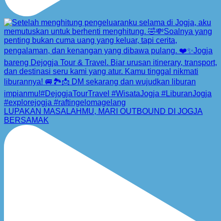
LUPAKAN MASALAHMU, MARI OUTBOUND DI JOGJA
BERSAMAK