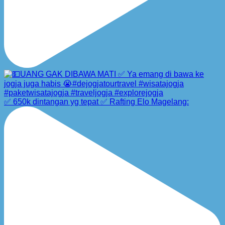
✅ 650k dintangan yg tepat ✅ Rafting Elo Magelang: