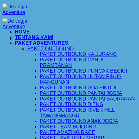
Skip
to
content
HOME
TENTANG KAMI
PAKET ADVENTURES
PAKET OUTBOUND
PAKET OUTBOUND KALIURANG
PAKET OUTBOUND CANDI
PRAMBANAN
PAKET OUTBOUND PUNCAK BECICI
PAKET OUTBOUND HUTAN PINUS
MANGUNAN
PAKET OUTBOUND GOA PINDUL
PAKET OUTBOUND PANTAI JOGJA
PAKET OUTBOUND PANTAI SADRANAN
PAKET OUTBOUND DIENG
PAKET OUTBOUND RIVER HILL
TAWANGMANGU
PAKET OUTBOUND ANAK JOGJA
PAKET TEAM BUILDING
PAKET AMAZING RACE
PAKET LAVA TOUR MERAPI