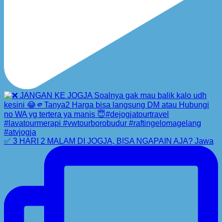
✅ 3 HARI 2 MALAM DI JOGJA, BISA NGAPAIN AJA? Jawa