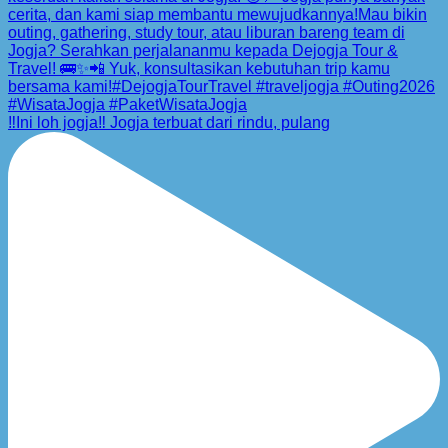
‼️Ini loh jogja‼️ Jogja terbuat dari rindu, pulang