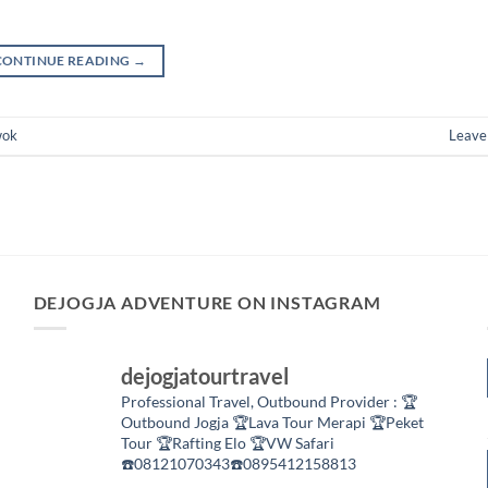
CONTINUE READING
→
wok
Leave
DEJOGJA ADVENTURE ON INSTAGRAM
dejogjatourtravel
Professional Travel,
Outbound Provider :
🏆
Outbound Jogja
🏆Lava Tour Merapi
🏆Peket
Tour
🏆Rafting Elo
🏆VW Safari
☎️08121070343☎️0895412158813