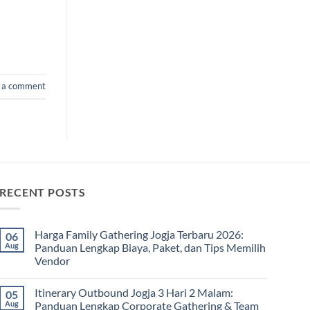
 a comment
RECENT POSTS
Harga Family Gathering Jogja Terbaru 2026:
06
Aug
Panduan Lengkap Biaya, Paket, dan Tips Memilih
Vendor
No
Comments
Itinerary Outbound Jogja 3 Hari 2 Malam:
05
on
Harga
Aug
Panduan Lengkap Corporate Gathering & Team