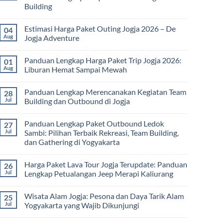
Family
Building
Gathering
Jogja
No
Terbaru
Comments
2026:
Estimasi Harga Paket Outing Jogja 2026 – De
04
on
Panduan
Itinerary
Aug
Jogja Adventure
Lengkap
Outbound
Biaya,
Jogja
No
Paket,
3
Comments
dan
Panduan Lengkap Harga Paket Trip Jogja 2026:
01
Hari
on
Tips
2
Estimasi
Aug
Liburan Hemat Sampai Mewah
Memilih
Malam:
Harga
Vendor
Panduan
Paket
No
Lengkap
Outing
Comments
Panduan Lengkap Merencanakan Kegiatan Team
28
Corporate
Jogja
on
Gathering
2026
Panduan
Jul
Building dan Outbound di Jogja
&
–
Lengkap
Team
De
Harga
No
Building
Jogja
Paket
Comments
Panduan Lengkap Paket Outbound Ledok
27
Adventure
Trip
on
Jogja
Panduan
Jul
Sambi: Pilihan Terbaik Rekreasi, Team Building,
2026:
Lengkap
dan Gathering di Yogyakarta
Liburan
Merencanakan
Hemat
Kegiatan
No
Sampai
Team
Comments
Mewah
Building
Harga Paket Lava Tour Jogja Terupdate: Panduan
26
on
dan
Panduan
Jul
Lengkap Petualangan Jeep Merapi Kaliurang
Outbound
Lengkap
di
Paket
No
Jogja
Outbound
Comments
Wisata Alam Jogja: Pesona dan Daya Tarik Alam
25
Ledok
on
Sambi:
Harga
Jul
Yogyakarta yang Wajib Dikunjungi
Pilihan
Paket
Terbaik
Lava
No