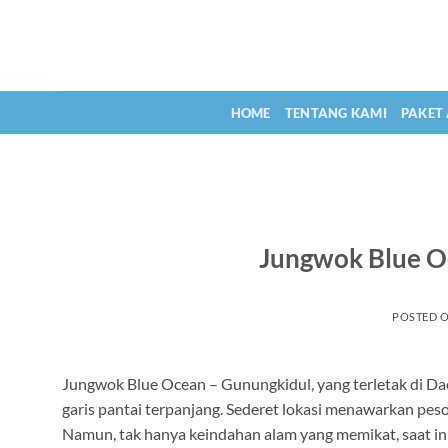
Skip
to
content
HOME
TENTANG KAMI
PAKET
Jungwok Blue Oc
POSTED 
Jungwok Blue Ocean – Gunungkidul, yang terletak di Dae
garis pantai terpanjang. Sederet lokasi menawarkan pe
Namun, tak hanya keindahan alam yang memikat, saat in