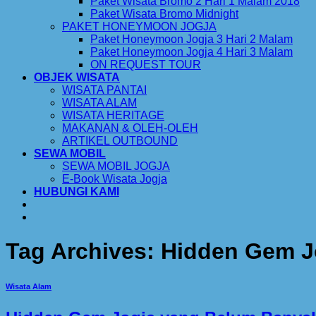
Paket Wisata Bromo 2 Hari 1 Malam 2018
Paket Wisata Bromo Midnight
PAKET HONEYMOON JOGJA
Paket Honeymoon Jogja 3 Hari 2 Malam
Paket Honeymoon Jogja 4 Hari 3 Malam
ON REQUEST TOUR
OBJEK WISATA
WISATA PANTAI
WISATA ALAM
WISATA HERITAGE
MAKANAN & OLEH-OLEH
ARTIKEL OUTBOUND
SEWA MOBIL
SEWA MOBIL JOGJA
E-Book Wisata Jogja
HUBUNGI KAMI
Tag Archives:
Hidden Gem J
Wisata Alam