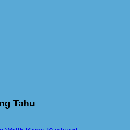
ng Tahu