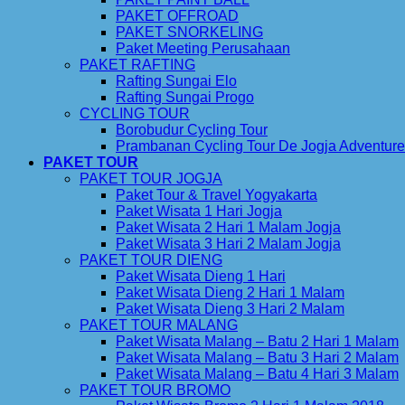
PAKET OFFROAD
PAKET SNORKELING
Paket Meeting Perusahaan
PAKET RAFTING
Rafting Sungai Elo
Rafting Sungai Progo
CYCLING TOUR
Borobudur Cycling Tour
Prambanan Cycling Tour De Jogja Adventure
PAKET TOUR
PAKET TOUR JOGJA
Paket Tour & Travel Yogyakarta
Paket Wisata 1 Hari Jogja
Paket Wisata 2 Hari 1 Malam Jogja
Paket Wisata 3 Hari 2 Malam Jogja
PAKET TOUR DIENG
Paket Wisata Dieng 1 Hari
Paket Wisata Dieng 2 Hari 1 Malam
Paket Wisata Dieng 3 Hari 2 Malam
PAKET TOUR MALANG
Paket Wisata Malang – Batu 2 Hari 1 Malam
Paket Wisata Malang – Batu 3 Hari 2 Malam
Paket Wisata Malang – Batu 4 Hari 3 Malam
PAKET TOUR BROMO