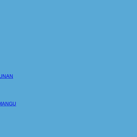
GUNAN
GMANGU