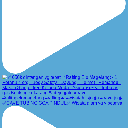
✅CAVE TUBING GOA PINDUL✅ Wisata alam yg vibesnya