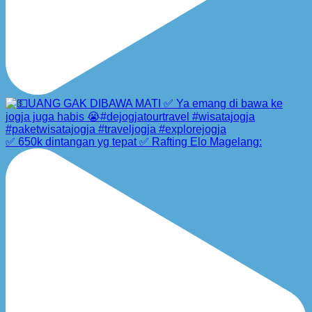
✅ 650k dintangan yg tepat ✅ Rafting Elo Magelang: