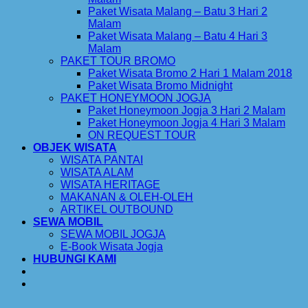
Paket Wisata Malang – Batu 3 Hari 2
Malam
Paket Wisata Malang – Batu 4 Hari 3
Malam
PAKET TOUR BROMO
Paket Wisata Bromo 2 Hari 1 Malam 2018
Paket Wisata Bromo Midnight
PAKET HONEYMOON JOGJA
Paket Honeymoon Jogja 3 Hari 2 Malam
Paket Honeymoon Jogja 4 Hari 3 Malam
ON REQUEST TOUR
OBJEK WISATA
WISATA PANTAI
WISATA ALAM
WISATA HERITAGE
MAKANAN & OLEH-OLEH
ARTIKEL OUTBOUND
SEWA MOBIL
SEWA MOBIL JOGJA
E-Book Wisata Jogja
HUBUNGI KAMI