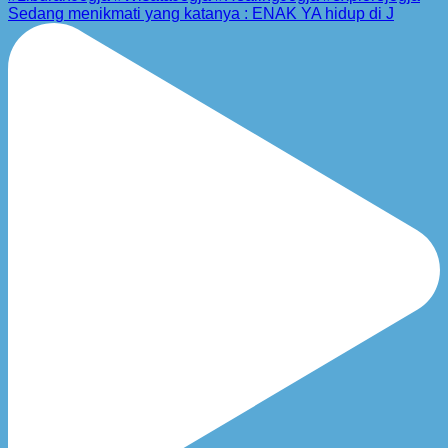
Sedang menikmati yang katanya : ENAK YA hidup di J