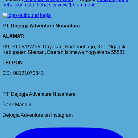
heha sky resto
,
heha sky view
1
Comment
PT. Dejogja Adventure Nusantara
ALAMAT:
G9, RT.06/RW.36, Dayakan, Sardonoharjo, Kec. Ngaglik,
Kabupaten Sleman, Daerah Istimewa Yogyakarta 55581
TELPON:
CS: 08121070343
PT. Dejogja Adventure Nusantara
Bank Mandiri
Dejogja Adventure on Instagram