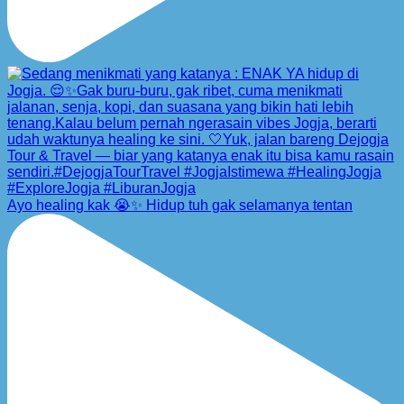
Ayo healing kak 😭✨ Hidup tuh gak selamanya tentan