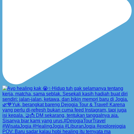
POV: Baru sadar kalau hobi healing itu ternyata ma