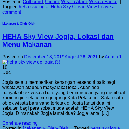
Posted in
Outbound
,
Umum
,
Wisata Alam
,
Wisata Pantai
|
Tagged
heha sky jogja
,
Heha Sky Ocean View
Leave a
comment
Makanan & Oleh-Oleh
HEHA Sky View Jogja, Lokasi dan
Menu Makanan
Posted on
December 18, 2019
August 26, 2021
by
Admin 1
18
Dec
Jogja selalu memberikan kenangan tersendiri baik bagi
wisatawan ataupun masyarakat lokal. Akan ada
banyak objek wisata baru yang bermunculan yang membuat
kamu ingin selalu mengunjungi Kota Pelajar ini. Salah satu
objek wisata baru yang terletak di Jogja lantai dua ini
sebutan bagi para sobat muda adalah HEHA Sky View
Jogja. Dimanakah Jogja lantai dua? Jogja lantai […]
Continue reading
→
Posted in
Makanan & Oleh-Oleh
|
Tagged
heha sky jogja
,