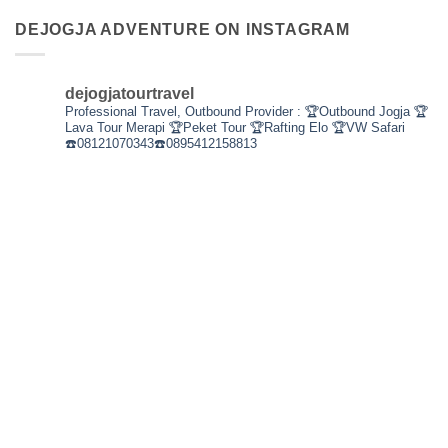
DEJOGJA ADVENTURE ON INSTAGRAM
dejogjatourtravel
Professional Travel,
Outbound Provider :
🏆Outbound Jogja
🏆
Lava Tour Merapi
🏆Peket Tour
🏆Rafting Elo
🏆VW Safari
☎️08121070343☎️0895412158813