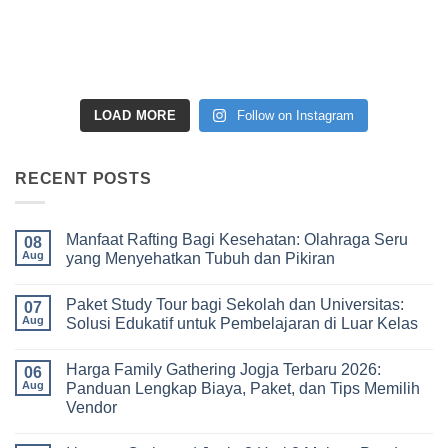
LOAD MORE
Follow on Instagram
RECENT POSTS
Manfaat Rafting Bagi Kesehatan: Olahraga Seru
08
Aug
yang Menyehatkan Tubuh dan Pikiran
No
Comments
Paket Study Tour bagi Sekolah dan Universitas:
on
07
Manfaat
Aug
Solusi Edukatif untuk Pembelajaran di Luar Kelas
Rafting
Bagi
No
Kesehatan:
Comments
Harga Family Gathering Jogja Terbaru 2026:
Olahraga
on
06
Seru
Paket
Aug
Panduan Lengkap Biaya, Paket, dan Tips Memilih
yang
Study
Vendor
Menyehatkan
Tour
Tubuh
bagi
No
dan
Sekolah
Comments
Pikiran
dan