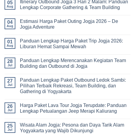
Itinerary Outbound Jogja 3 Hari 2 Malam: Panduan
on
05
Universitas:
Harga
Aug
Lengkap Corporate Gathering & Team Building
Solusi
Family
Edukatif
Gathering
No
untuk
Jogja
Comments
Pembelajaran
Estimasi Harga Paket Outing Jogja 2026 – De
Terbaru
on
04
di
2026:
Itinerary
Aug
Jogja Adventure
Luar
Panduan
Outbound
Kelas
Lengkap
Jogja
No
Biaya,
3
Comments
Panduan Lengkap Harga Paket Trip Jogja 2026:
Paket,
Hari
on
01
dan
2
Estimasi
Aug
Liburan Hemat Sampai Mewah
Tips
Malam:
Harga
Memilih
Panduan
Paket
No
Vendor
Lengkap
Outing
Comments
Panduan Lengkap Merencanakan Kegiatan Team
Corporate
Jogja
on
28
Gathering
2026
Panduan
Jul
Building dan Outbound di Jogja
&
–
Lengkap
Team
De
Harga
No
Building
Jogja
Paket
Comments
Panduan Lengkap Paket Outbound Ledok Sambi:
Adventure
Trip
on
27
Jogja
Panduan
Jul
Pilihan Terbaik Rekreasi, Team Building, dan
2026:
Lengkap
Gathering di Yogyakarta
Liburan
Merencanakan
Hemat
Kegiatan
No
Sampai
Team
Comments
Mewah
Building
Harga Paket Lava Tour Jogja Terupdate: Panduan
on
26
dan
Panduan
Jul
Lengkap Petualangan Jeep Merapi Kaliurang
Outbound
Lengkap
di
Paket
No
Jogja
Outbound
Comments
Wisata Alam Jogja: Pesona dan Daya Tarik Alam
Ledok
on
25
Sambi:
Harga
Jul
Yogyakarta yang Wajib Dikunjungi
Pilihan
Paket