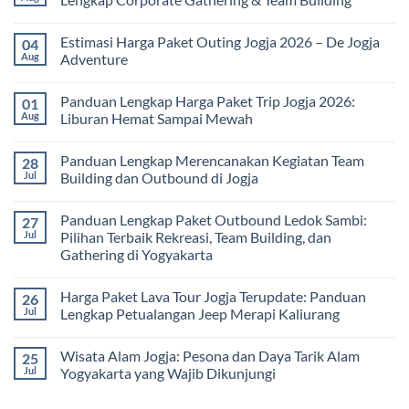
Universitas:
Family
Solusi
Gathering
No
Edukatif
Jogja
Comments
Estimasi Harga Paket Outing Jogja 2026 – De Jogja
04
untuk
Terbaru
on
Pembelajaran
2026:
Itinerary
Aug
Adventure
di
Panduan
Outbound
Luar
Lengkap
Jogja
No
Kelas
Biaya,
3
Comments
Panduan Lengkap Harga Paket Trip Jogja 2026:
01
Paket,
Hari
on
dan
2
Estimasi
Aug
Liburan Hemat Sampai Mewah
Tips
Malam:
Harga
Memilih
Panduan
Paket
No
Vendor
Lengkap
Outing
Comments
Panduan Lengkap Merencanakan Kegiatan Team
28
Corporate
Jogja
on
Gathering
2026
Panduan
Jul
Building dan Outbound di Jogja
&
–
Lengkap
Team
De
Harga
No
Building
Jogja
Paket
Comments
Panduan Lengkap Paket Outbound Ledok Sambi:
27
Adventure
Trip
on
Jogja
Panduan
Jul
Pilihan Terbaik Rekreasi, Team Building, dan
2026:
Lengkap
Gathering di Yogyakarta
Liburan
Merencanakan
Hemat
Kegiatan
No
Sampai
Team
Comments
Mewah
Building
Harga Paket Lava Tour Jogja Terupdate: Panduan
26
on
dan
Panduan
Jul
Lengkap Petualangan Jeep Merapi Kaliurang
Outbound
Lengkap
di
Paket
No
Jogja
Outbound
Comments
Wisata Alam Jogja: Pesona dan Daya Tarik Alam
25
Ledok
on
Sambi:
Harga
Jul
Yogyakarta yang Wajib Dikunjungi
Pilihan
Paket
Terbaik
Lava
No
Rekreasi,
Tour
Comments