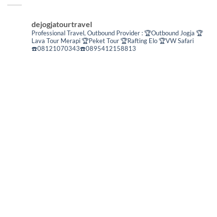
dejogjatourtravel
Professional Travel,
Outbound Provider :
🏆Outbound Jogja
🏆
Lava Tour Merapi
🏆Peket Tour
🏆Rafting Elo
🏆VW Safari
☎️08121070343☎️0895412158813