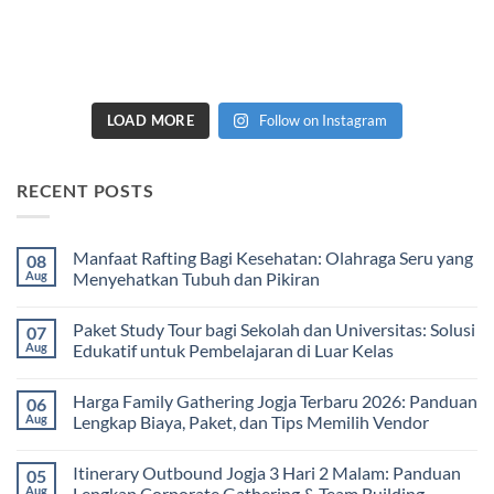
LOAD MORE
Follow on Instagram
RECENT POSTS
Manfaat Rafting Bagi Kesehatan: Olahraga Seru yang
08
Aug
Menyehatkan Tubuh dan Pikiran
No
Comments
Paket Study Tour bagi Sekolah dan Universitas: Solusi
07
on
Manfaat
Aug
Edukatif untuk Pembelajaran di Luar Kelas
Rafting
Bagi
No
Kesehatan:
Comments
Harga Family Gathering Jogja Terbaru 2026: Panduan
06
Olahraga
on
Seru
Paket
Aug
Lengkap Biaya, Paket, dan Tips Memilih Vendor
yang
Study
Menyehatkan
Tour
No
Tubuh
bagi
Comments
Itinerary Outbound Jogja 3 Hari 2 Malam: Panduan
05
dan
Sekolah
on
Pikiran
dan
Harga
Aug
Lengkap Corporate Gathering & Team Building