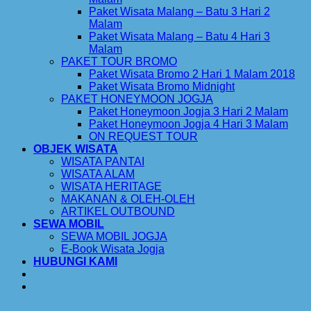
Paket Wisata Malang – Batu 3 Hari 2
Malam
Paket Wisata Malang – Batu 4 Hari 3
Malam
PAKET TOUR BROMO
Paket Wisata Bromo 2 Hari 1 Malam 2018
Paket Wisata Bromo Midnight
PAKET HONEYMOON JOGJA
Paket Honeymoon Jogja 3 Hari 2 Malam
Paket Honeymoon Jogja 4 Hari 3 Malam
ON REQUEST TOUR
OBJEK WISATA
WISATA PANTAI
WISATA ALAM
WISATA HERITAGE
MAKANAN & OLEH-OLEH
ARTIKEL OUTBOUND
SEWA MOBIL
SEWA MOBIL JOGJA
E-Book Wisata Jogja
HUBUNGI KAMI