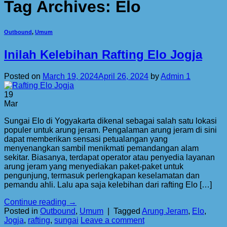
Tag Archives:
Elo
Outbound
,
Umum
Inilah Kelebihan Rafting Elo Jogja
Posted on
March 19, 2024
April 26, 2024
by
Admin 1
19
Mar
Sungai Elo di Yogyakarta dikenal sebagai salah satu lokasi
populer untuk arung jeram. Pengalaman arung jeram di sini
dapat memberikan sensasi petualangan yang
menyenangkan sambil menikmati pemandangan alam
sekitar. Biasanya, terdapat operator atau penyedia layanan
arung jeram yang menyediakan paket-paket untuk
pengunjung, termasuk perlengkapan keselamatan dan
pemandu ahli. Lalu apa saja kelebihan dari rafting Elo […]
Continue reading
→
Posted in
Outbound
,
Umum
|
Tagged
Arung Jeram
,
Elo
,
Jogja
,
rafting
,
sungai
Leave a comment