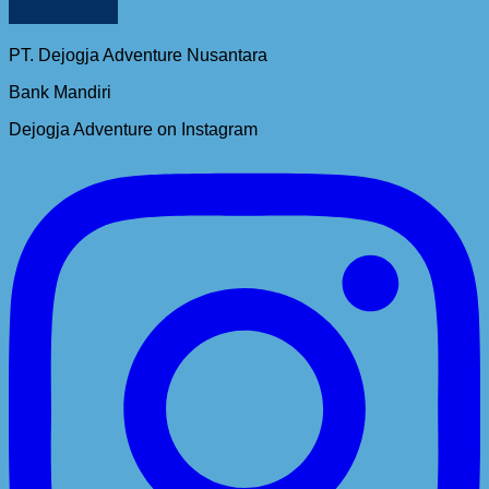
PT. Dejogja Adventure Nusantara
Bank Mandiri
Dejogja Adventure on Instagram