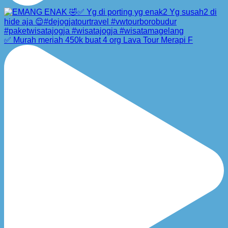
✅ Murah meriah 450k buat 4 org Lava Tour Merapi F