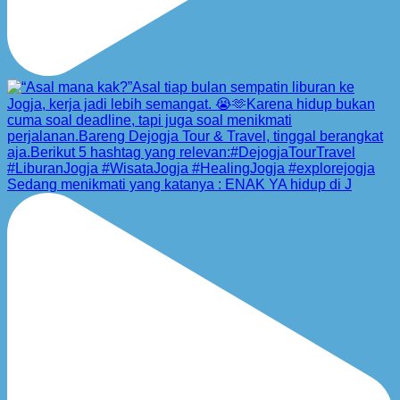
Sedang menikmati yang katanya : ENAK YA hidup di J