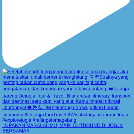
LUPAKAN MASALAHMU, MARI OUTBOUND DI JOGJA
BERSAMAK