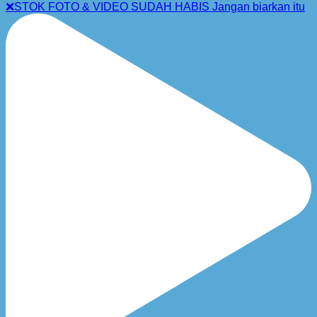
❌STOK FOTO & VIDEO SUDAH HABIS Jangan biarkan itu