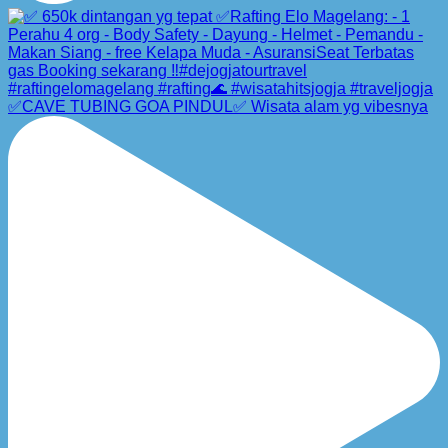
✅CAVE TUBING GOA PINDUL✅ Wisata alam yg vibesnya