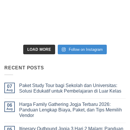
LOAD MORE
Follow on Instagram
RECENT POSTS
Paket Study Tour bagi Sekolah dan Universitas:
07
Aug
Solusi Edukatif untuk Pembelajaran di Luar Kelas
No
Comments
Harga Family Gathering Jogja Terbaru 2026:
on
06
Paket
Aug
Panduan Lengkap Biaya, Paket, dan Tips Memilih
Study
Vendor
Tour
bagi
No
Sekolah
Comments
dan
Itinerary Outbound Jogja 3 Hari 2 Malam: Panduan
on
05