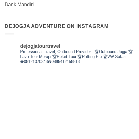
Bank Mandiri
DEJOGJA ADVENTURE ON INSTAGRAM
dejogjatourtravel
Professional Travel,
Outbound Provider :
🏆Outbound Jogja
🏆
Lava Tour Merapi
🏆Peket Tour
🏆Rafting Elo
🏆VW Safari
☎️08121070343☎️0895412158813