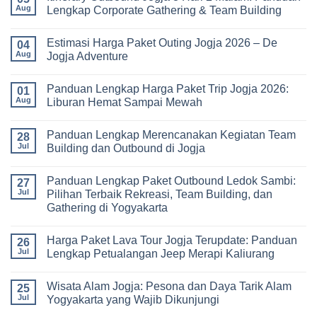
Universitas:
Harga
Aug
Lengkap Corporate Gathering & Team Building
Solusi
Family
Edukatif
Gathering
No
untuk
Jogja
Comments
Pembelajaran
Estimasi Harga Paket Outing Jogja 2026 – De
Terbaru
on
04
di
2026:
Itinerary
Aug
Jogja Adventure
Luar
Panduan
Outbound
Kelas
Lengkap
Jogja
No
Biaya,
3
Comments
Panduan Lengkap Harga Paket Trip Jogja 2026:
Paket,
Hari
on
01
dan
2
Estimasi
Aug
Liburan Hemat Sampai Mewah
Tips
Malam:
Harga
Memilih
Panduan
Paket
No
Vendor
Lengkap
Outing
Comments
Panduan Lengkap Merencanakan Kegiatan Team
Corporate
Jogja
on
28
Gathering
2026
Panduan
Jul
Building dan Outbound di Jogja
&
–
Lengkap
Team
De
Harga
No
Building
Jogja
Paket
Comments
Panduan Lengkap Paket Outbound Ledok Sambi:
Adventure
Trip
on
27
Jogja
Panduan
Jul
Pilihan Terbaik Rekreasi, Team Building, dan
2026:
Lengkap
Gathering di Yogyakarta
Liburan
Merencanakan
Hemat
Kegiatan
No
Sampai
Team
Comments
Mewah
Building
Harga Paket Lava Tour Jogja Terupdate: Panduan
on
26
dan
Panduan
Jul
Lengkap Petualangan Jeep Merapi Kaliurang
Outbound
Lengkap
di
Paket
No
Jogja
Outbound
Comments
Wisata Alam Jogja: Pesona dan Daya Tarik Alam
Ledok
on
25
Sambi:
Harga
Jul
Yogyakarta yang Wajib Dikunjungi
Pilihan
Paket
Terbaik
Lava
No