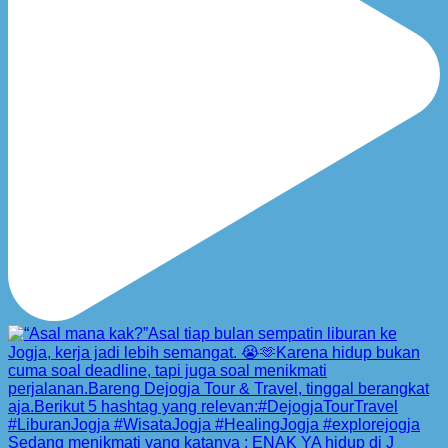
Sedang menikmati yang katanya : ENAK YA hidup di J