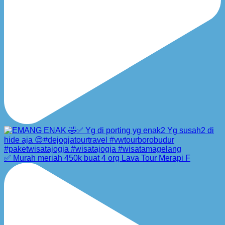
✅ Murah meriah 450k buat 4 org Lava Tour Merapi F