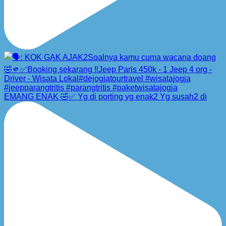
EMANG ENAK 🤣✅ Yg di porting yg enak2 Yg susah2 di