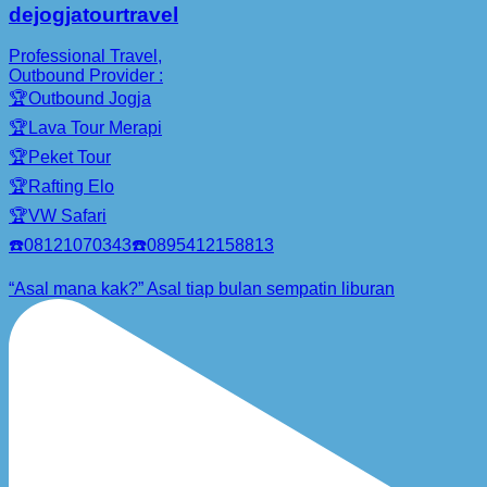
dejogjatourtravel
Professional Travel,
Outbound Provider :
🏆Outbound Jogja
🏆Lava Tour Merapi
🏆Peket Tour
🏆Rafting Elo
🏆VW Safari
☎️08121070343☎️0895412158813
“Asal mana kak?” Asal tiap bulan sempatin liburan