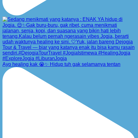
Ayo healing kak 😭✨ Hidup tuh gak selamanya tentan