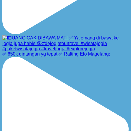
✅ 650k dintangan yg tepat ✅ Rafting Elo Magelang: