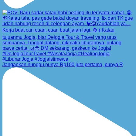
Jangankan nunggu punya Rp100 juta pertama, punya R