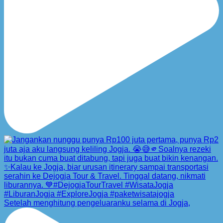
Setelah menghitung pengeluaranku selama di Jogja,