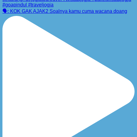
🗣️: KOK GAK AJAK2 Soalnya kamu cuma wacana doang