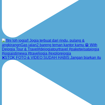
❌STOK FOTO & VIDEO SUDAH HABIS Jangan biarkan itu