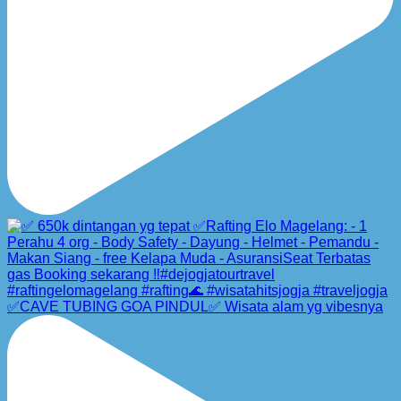
✅CAVE TUBING GOA PINDUL✅ Wisata alam yg vibesnya