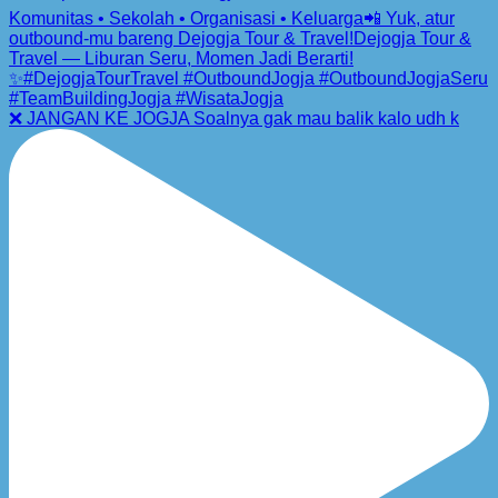
❌ JANGAN KE JOGJA Soalnya gak mau balik kalo udh k