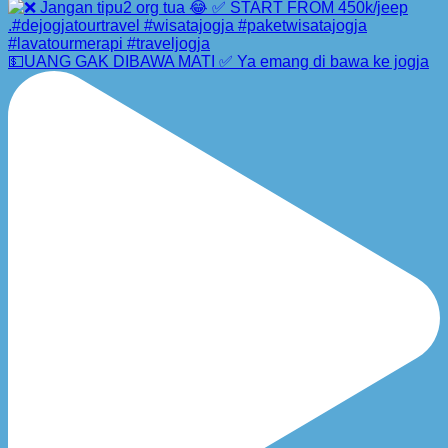
💵UANG GAK DIBAWA MATI ✅ Ya emang di bawa ke jogja