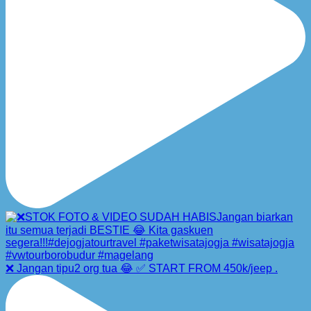
❌ Jangan tipu2 org tua 😂 ✅ START FROM 450k/jeep .