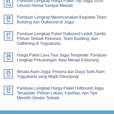
Panduan Lengkap Harga Paket Trip Jogja 2026:
Paket,
Hari
on
01
dan
2
Estimasi
Aug
Liburan Hemat Sampai Mewah
Tips
Malam:
Harga
Memilih
Panduan
Paket
No
Vendor
Lengkap
Outing
Comments
Panduan Lengkap Merencanakan Kegiatan Team
Corporate
Jogja
on
28
Gathering
2026
Panduan
Jul
Building dan Outbound di Jogja
&
–
Lengkap
Team
De
Harga
No
Building
Jogja
Paket
Comments
Panduan Lengkap Paket Outbound Ledok Sambi:
Adventure
Trip
on
27
Jogja
Panduan
Jul
Pilihan Terbaik Rekreasi, Team Building, dan
2026:
Lengkap
Gathering di Yogyakarta
Liburan
Merencanakan
Hemat
Kegiatan
No
Sampai
Team
Comments
Mewah
Building
Harga Paket Lava Tour Jogja Terupdate: Panduan
on
26
dan
Panduan
Jul
Lengkap Petualangan Jeep Merapi Kaliurang
Outbound
Lengkap
di
Paket
No
Jogja
Outbound
Comments
Wisata Alam Jogja: Pesona dan Daya Tarik Alam
Ledok
on
25
Sambi:
Harga
Jul
Yogyakarta yang Wajib Dikunjungi
Pilihan
Paket
Terbaik
Lava
No
Rekreasi,
Tour
Comments
Panduan Lengkap Harga Paket Outbound Jogja
Team
Jogja
on
22
Building,
Terupdate:
Wisata
Jul
Terupdate: Pilihan Lokasi, Fasilitas, dan Tips
dan
Panduan
Alam
Memilih Vendor Terbaik
Gathering
Lengkap
Jogja:
di
Petualangan
Pesona
No
Yogyakarta
Jeep
dan
Comments
Merapi
Daya
on
Kaliurang
Tarik
Panduan