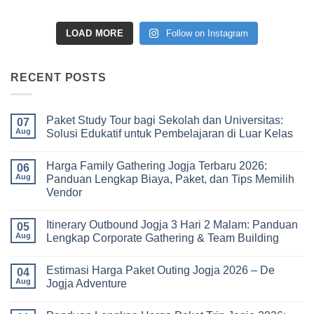
LOAD MORE
Follow on Instagram
RECENT POSTS
Paket Study Tour bagi Sekolah dan Universitas:
07
Aug
Solusi Edukatif untuk Pembelajaran di Luar Kelas
No
Comments
Harga Family Gathering Jogja Terbaru 2026:
on
06
Paket
Aug
Panduan Lengkap Biaya, Paket, dan Tips Memilih
Study
Vendor
Tour
bagi
No
Sekolah
Comments
dan
Itinerary Outbound Jogja 3 Hari 2 Malam: Panduan
on
05
Universitas:
Harga
Aug
Lengkap Corporate Gathering & Team Building
Solusi
Family
Edukatif
Gathering
No
untuk
Jogja
Comments
Pembelajaran
Estimasi Harga Paket Outing Jogja 2026 – De
Terbaru
on
04
di
2026:
Itinerary
Aug
Jogja Adventure
Luar
Panduan
Outbound
Kelas
Lengkap
Jogja
No
Biaya,
3
Comments