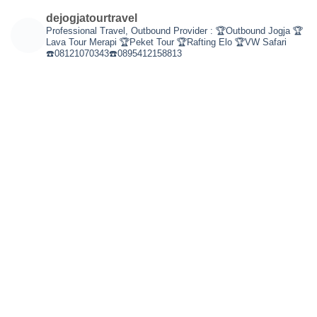
dejogjatourtravel
Professional Travel,
Outbound Provider :
🏆Outbound Jogja
🏆
Lava Tour Merapi
🏆Peket Tour
🏆Rafting Elo
🏆VW Safari
☎️08121070343☎️0895412158813