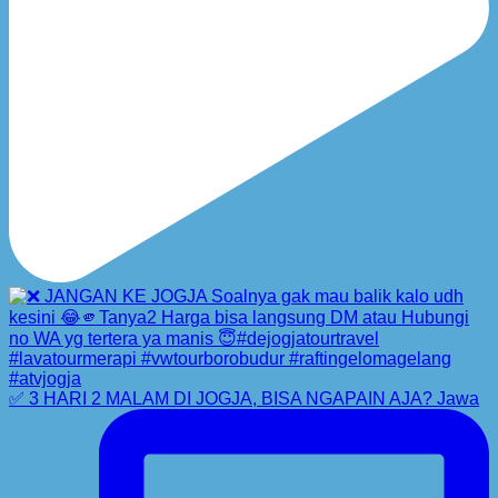
✅ 3 HARI 2 MALAM DI JOGJA, BISA NGAPAIN AJA? Jawa