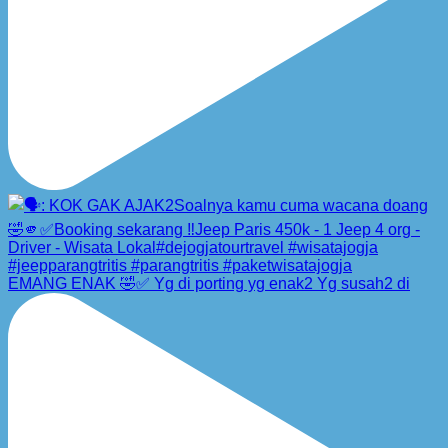
EMANG ENAK 🤣✅ Yg di porting yg enak2 Yg susah2 di