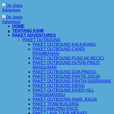
Skip
to
content
HOME
TENTANG KAMI
PAKET ADVENTURES
PAKET OUTBOUND
PAKET OUTBOUND KALIURANG
PAKET OUTBOUND CANDI
PRAMBANAN
PAKET OUTBOUND PUNCAK BECICI
PAKET OUTBOUND HUTAN PINUS
MANGUNAN
PAKET OUTBOUND GOA PINDUL
PAKET OUTBOUND PANTAI JOGJA
PAKET OUTBOUND PANTAI SADRANAN
PAKET OUTBOUND DIENG
PAKET OUTBOUND RIVER HILL
TAWANGMANGU
PAKET OUTBOUND ANAK JOGJA
PAKET TEAM BUILDING
PAKET AMAZING RACE
PAKET LAVA TOUR MERAPI