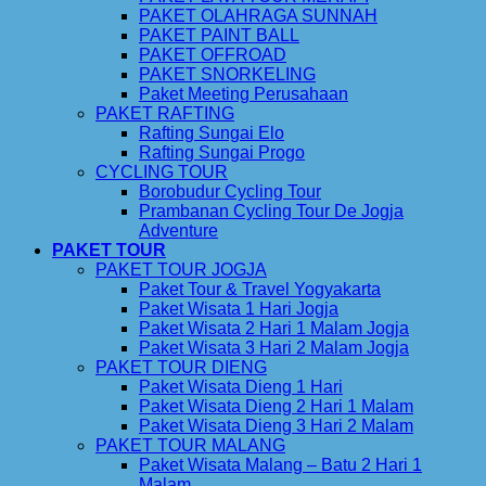
PAKET OLAHRAGA SUNNAH
PAKET PAINT BALL
PAKET OFFROAD
PAKET SNORKELING
Paket Meeting Perusahaan
PAKET RAFTING
Rafting Sungai Elo
Rafting Sungai Progo
CYCLING TOUR
Borobudur Cycling Tour
Prambanan Cycling Tour De Jogja
Adventure
PAKET TOUR
PAKET TOUR JOGJA
Paket Tour & Travel Yogyakarta
Paket Wisata 1 Hari Jogja
Paket Wisata 2 Hari 1 Malam Jogja
Paket Wisata 3 Hari 2 Malam Jogja
PAKET TOUR DIENG
Paket Wisata Dieng 1 Hari
Paket Wisata Dieng 2 Hari 1 Malam
Paket Wisata Dieng 3 Hari 2 Malam
PAKET TOUR MALANG
Paket Wisata Malang – Batu 2 Hari 1
Malam