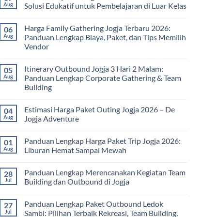
Aug
Solusi Edukatif untuk Pembelajaran di Luar Kelas
No
Comments
Harga Family Gathering Jogja Terbaru 2026:
06
on
Paket
Aug
Panduan Lengkap Biaya, Paket, dan Tips Memilih
Study
Vendor
Tour
bagi
No
Sekolah
Comments
dan
Itinerary Outbound Jogja 3 Hari 2 Malam:
05
on
Universitas:
Harga
Aug
Panduan Lengkap Corporate Gathering & Team
Solusi
Family
Edukatif
Building
Gathering
untuk
Jogja
Pembelajaran
No
Terbaru
di
Comments
2026:
Estimasi Harga Paket Outing Jogja 2026 – De
04
on
Luar
Panduan
Itinerary
Kelas
Aug
Jogja Adventure
Lengkap
Outbound
Biaya,
Jogja
No
Paket,
3
Comments
dan
Panduan Lengkap Harga Paket Trip Jogja 2026:
01
Hari
on
Tips
2
Estimasi
Aug
Liburan Hemat Sampai Mewah
Memilih
Malam:
Harga
Vendor
Panduan
Paket
No
Lengkap
Outing
Comments
Panduan Lengkap Merencanakan Kegiatan Team
28
Corporate
Jogja
on
Gathering
2026
Panduan
Jul
Building dan Outbound di Jogja
&
–
Lengkap
Team
De
Harga
No
Building
Jogja
Paket
Comments
Panduan Lengkap Paket Outbound Ledok
27
Adventure
Trip
on
Jogja
Panduan
Jul
Sambi: Pilihan Terbaik Rekreasi, Team Building,
2026:
Lengkap