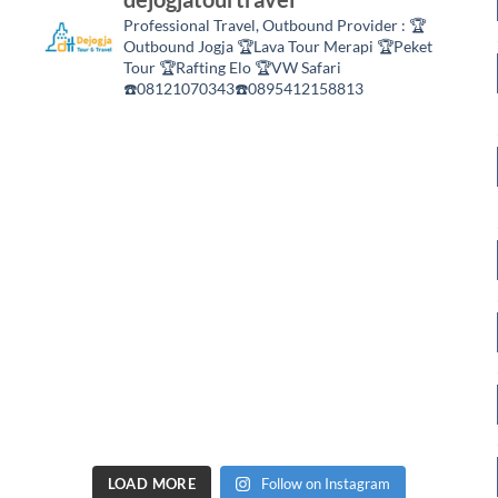
Professional Travel,
Outbound Provider :
🏆
Outbound Jogja
🏆Lava Tour Merapi
🏆Peket
Tour
🏆Rafting Elo
🏆VW Safari
☎️08121070343☎️0895412158813
LOAD MORE
Follow on Instagram