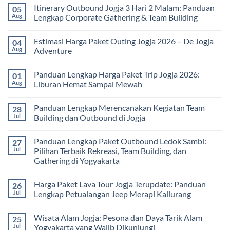
Tubuh
bagi
Comments
Itinerary Outbound Jogja 3 Hari 2 Malam: Panduan
05
dan
Sekolah
on
Pikiran
dan
Harga
Aug
Lengkap Corporate Gathering & Team Building
Universitas:
Family
Solusi
Gathering
No
Edukatif
Jogja
Comments
Estimasi Harga Paket Outing Jogja 2026 – De Jogja
04
untuk
Terbaru
on
Pembelajaran
2026:
Itinerary
Aug
Adventure
di
Panduan
Outbound
Luar
Lengkap
Jogja
No
Kelas
Biaya,
3
Comments
Panduan Lengkap Harga Paket Trip Jogja 2026:
01
Paket,
Hari
on
dan
2
Estimasi
Aug
Liburan Hemat Sampai Mewah
Tips
Malam:
Harga
Memilih
Panduan
Paket
No
Vendor
Lengkap
Outing
Comments
Panduan Lengkap Merencanakan Kegiatan Team
28
Corporate
Jogja
on
Gathering
2026
Panduan
Jul
Building dan Outbound di Jogja
&
–
Lengkap
Team
De
Harga
No
Building
Jogja
Paket
Comments
Panduan Lengkap Paket Outbound Ledok Sambi:
27
Adventure
Trip
on
Jogja
Panduan
Jul
Pilihan Terbaik Rekreasi, Team Building, dan
2026:
Lengkap
Gathering di Yogyakarta
Liburan
Merencanakan
Hemat
Kegiatan
No
Sampai
Team
Comments
Mewah
Building
Harga Paket Lava Tour Jogja Terupdate: Panduan
26
on
dan
Panduan
Jul
Lengkap Petualangan Jeep Merapi Kaliurang
Outbound
Lengkap
di
Paket
No
Jogja
Outbound
Comments
Wisata Alam Jogja: Pesona dan Daya Tarik Alam
25
Ledok
on
Sambi:
Harga
Jul
Yogyakarta yang Wajib Dikunjungi