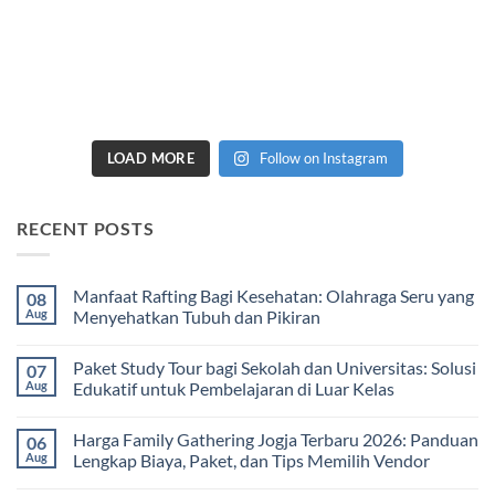
LOAD MORE
Follow on Instagram
RECENT POSTS
Manfaat Rafting Bagi Kesehatan: Olahraga Seru yang
08
Aug
Menyehatkan Tubuh dan Pikiran
No
Comments
Paket Study Tour bagi Sekolah dan Universitas: Solusi
07
on
Manfaat
Aug
Edukatif untuk Pembelajaran di Luar Kelas
Rafting
Bagi
No
Kesehatan:
Comments
Harga Family Gathering Jogja Terbaru 2026: Panduan
06
Olahraga
on
Seru
Paket
Aug
Lengkap Biaya, Paket, dan Tips Memilih Vendor
yang
Study
Menyehatkan
Tour
No