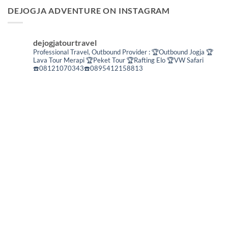
DEJOGJA ADVENTURE ON INSTAGRAM
dejogjatourtravel
Professional Travel,
Outbound Provider :
🏆Outbound Jogja
🏆
Lava Tour Merapi
🏆Peket Tour
🏆Rafting Elo
🏆VW Safari
☎️08121070343☎️0895412158813