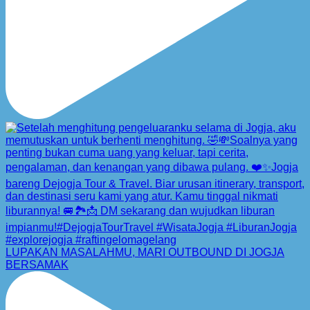
LUPAKAN MASALAHMU, MARI OUTBOUND DI JOGJA
BERSAMAK