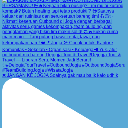
❌ JANGAN KE JOGJA Soalnya gak mau balik kalo udh k