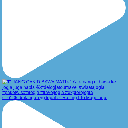
✅ 650k dintangan yg tepat ✅ Rafting Elo Magelang: