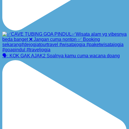
🗣️: KOK GAK AJAK2 Soalnya kamu cuma wacana doang