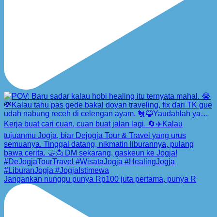
Jangankan nunggu punya Rp100 juta pertama, punya R