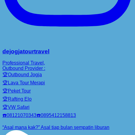
dejogjatourtravel
Professional Travel,
Outbound Provider :
🏆Outbound Jogja
🏆Lava Tour Merapi
🏆Peket Tour
🏆Rafting Elo
🏆VW Safari
☎️08121070343☎️0895412158813
“Asal mana kak?” Asal tiap bulan sempatin liburan