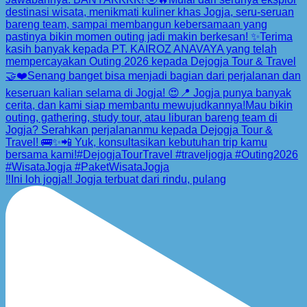
‼️Ini loh jogja‼️ Jogja terbuat dari rindu, pulang