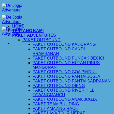
Skip
to
content
HOME
TENTANG KAMI
PAKET ADVENTURES
PAKET OUTBOUND
PAKET OUTBOUND KALIURANG
PAKET OUTBOUND CANDI
PRAMBANAN
PAKET OUTBOUND PUNCAK BECICI
PAKET OUTBOUND HUTAN PINUS
MANGUNAN
PAKET OUTBOUND GOA PINDUL
PAKET OUTBOUND PANTAI JOGJA
PAKET OUTBOUND PANTAI SADRANAN
PAKET OUTBOUND DIENG
PAKET OUTBOUND RIVER HILL
TAWANGMANGU
PAKET OUTBOUND ANAK JOGJA
PAKET TEAM BUILDING
PAKET AMAZING RACE
PAKET LAVA TOUR MERAPI