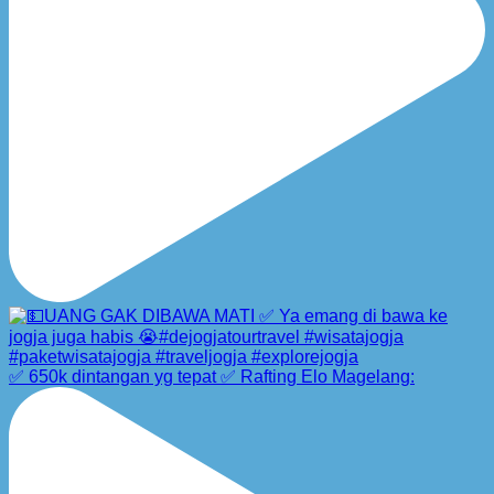
✅ 650k dintangan yg tepat ✅ Rafting Elo Magelang: