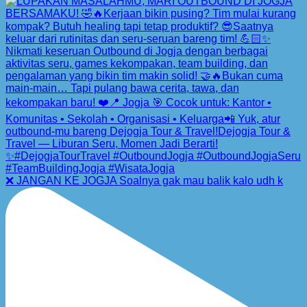
❌ JANGAN KE JOGJA Soalnya gak mau balik kalo udh k