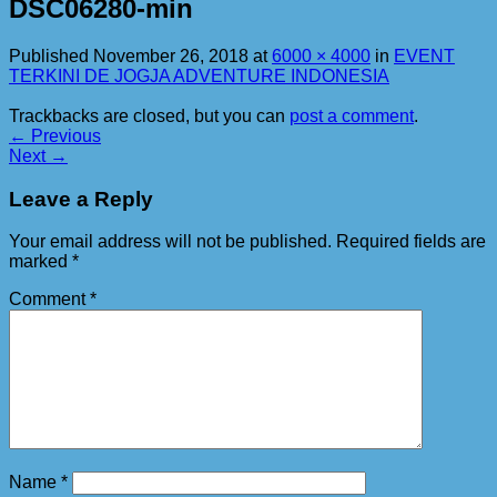
DSC06280-min
Published
November 26, 2018
at
6000 × 4000
in
EVENT
TERKINI DE JOGJA ADVENTURE INDONESIA
Trackbacks are closed, but you can
post a comment
.
←
Previous
Next
→
Leave a Reply
Your email address will not be published.
Required fields are
marked
*
Comment
*
Name
*