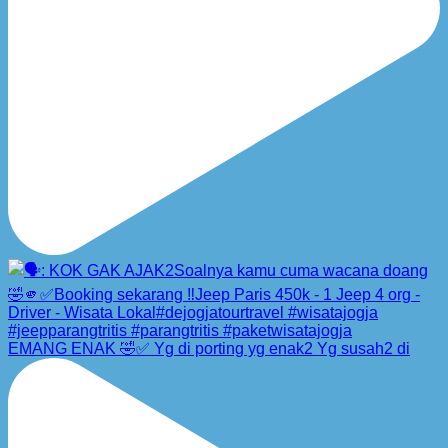
EMANG ENAK 🤣✅ Yg di porting yg enak2 Yg susah2 di