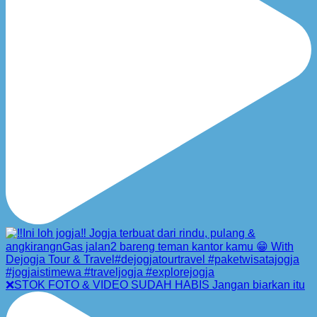
❌STOK FOTO & VIDEO SUDAH HABIS Jangan biarkan itu