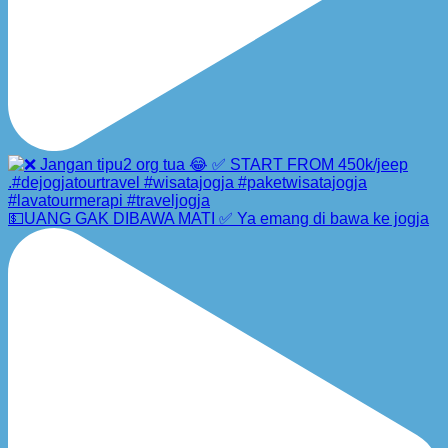
💵UANG GAK DIBAWA MATI ✅ Ya emang di bawa ke jogja