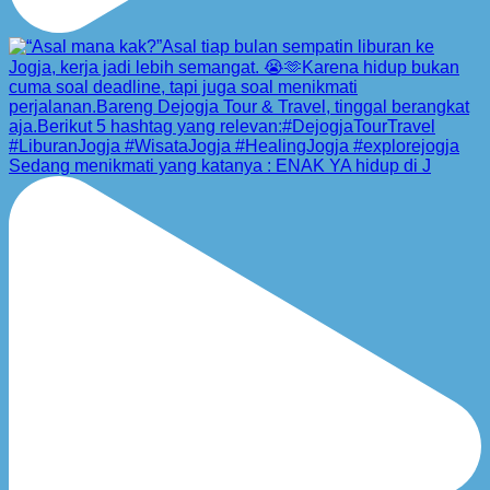
Sedang menikmati yang katanya : ENAK YA hidup di J