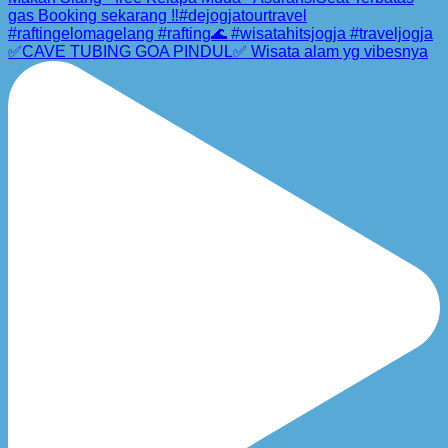
✅CAVE TUBING GOA PINDUL✅ Wisata alam yg vibesnya