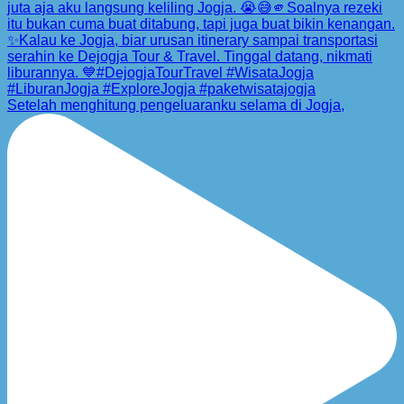
Setelah menghitung pengeluaranku selama di Jogja,