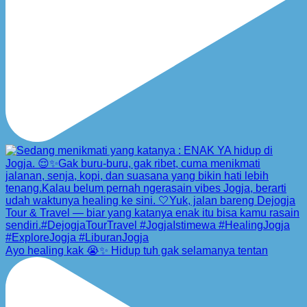
Ayo healing kak 😭✨ Hidup tuh gak selamanya tentan