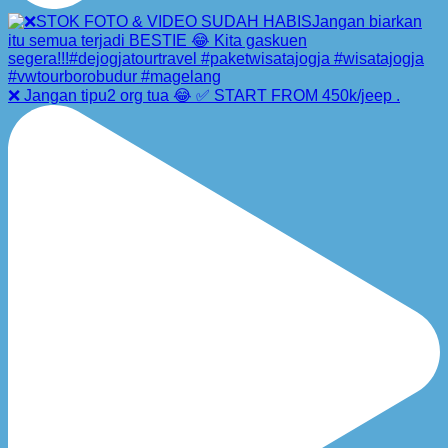
❌ Jangan tipu2 org tua 😂 ✅ START FROM 450k/jeep .