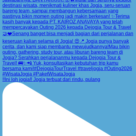
‼️Ini loh jogja‼️ Jogja terbuat dari rindu, pulang