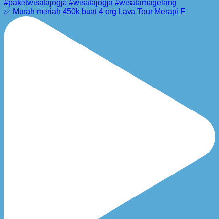
✅ Murah meriah 450k buat 4 org Lava Tour Merapi F