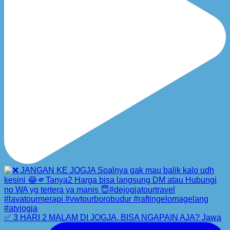
✅ 3 HARI 2 MALAM DI JOGJA, BISA NGAPAIN AJA? Jawa