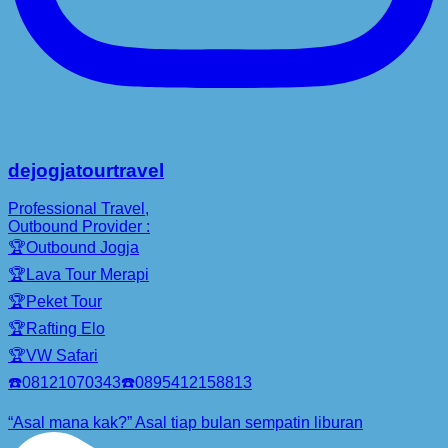
dejogjatourtravel
Professional Travel,
Outbound Provider :
🏆Outbound Jogja
🏆Lava Tour Merapi
🏆Peket Tour
🏆Rafting Elo
🏆VW Safari
☎️08121070343☎️0895412158813
“Asal mana kak?” Asal tiap bulan sempatin liburan