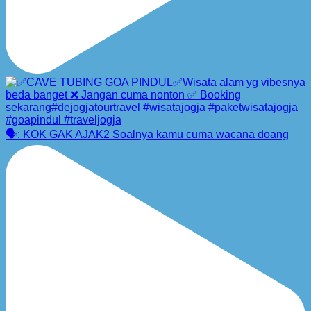
🗣️: KOK GAK AJAK2 Soalnya kamu cuma wacana doang