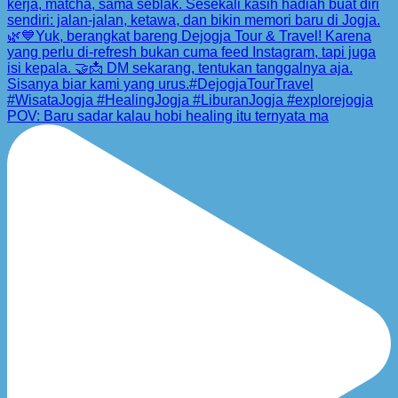
POV: Baru sadar kalau hobi healing itu ternyata ma