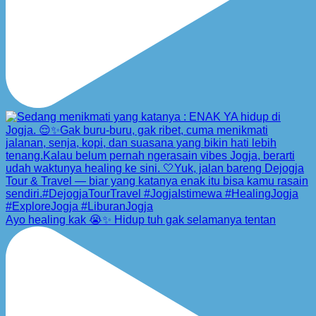
Ayo healing kak 😭✨ Hidup tuh gak selamanya tentan