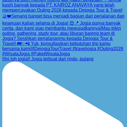
‼️Ini loh jogja‼️ Jogja terbuat dari rindu, pulang