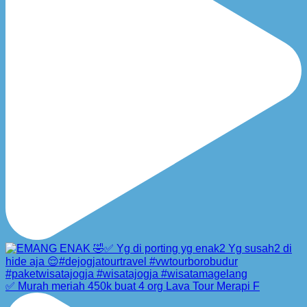
✅ Murah meriah 450k buat 4 org Lava Tour Merapi F