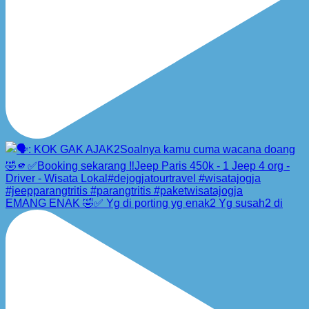
EMANG ENAK 🤣✅ Yg di porting yg enak2 Yg susah2 di