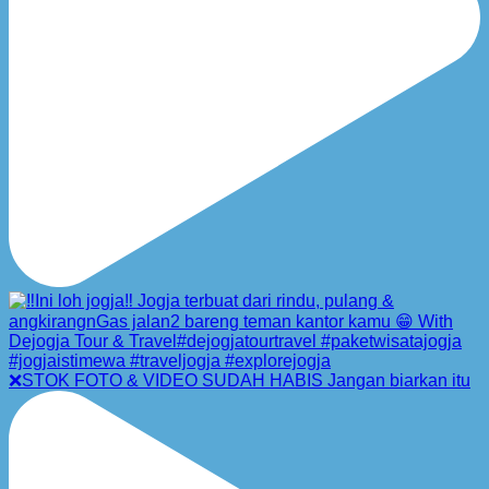
❌STOK FOTO & VIDEO SUDAH HABIS Jangan biarkan itu