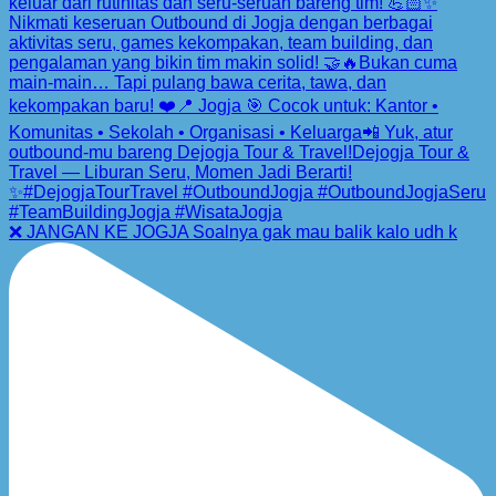
❌ JANGAN KE JOGJA Soalnya gak mau balik kalo udh k