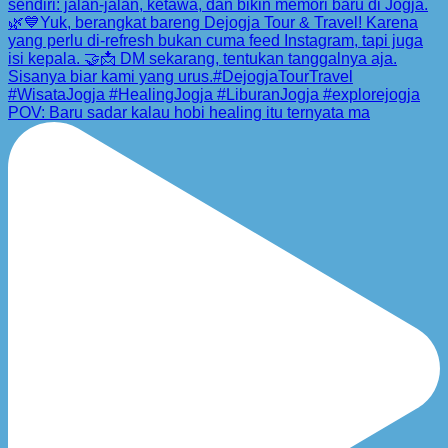
POV: Baru sadar kalau hobi healing itu ternyata ma