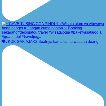
🗣️: KOK GAK AJAK2 Soalnya kamu cuma wacana doang