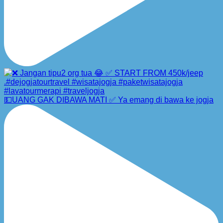
💵UANG GAK DIBAWA MATI ✅ Ya emang di bawa ke jogja