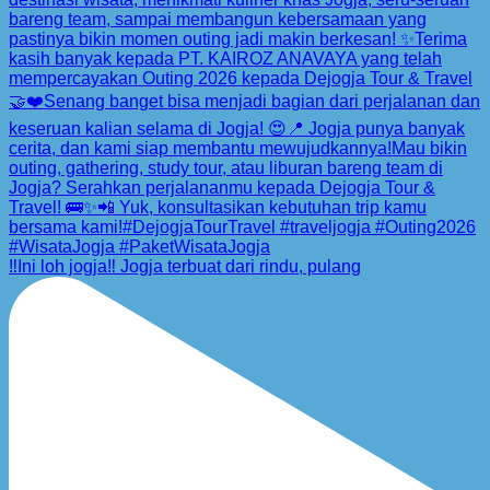
‼️Ini loh jogja‼️ Jogja terbuat dari rindu, pulang