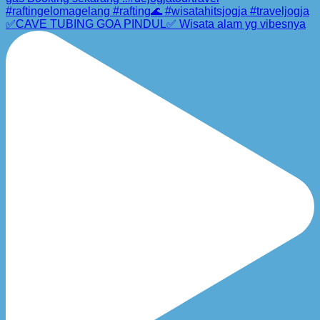
✅CAVE TUBING GOA PINDUL✅ Wisata alam yg vibesnya