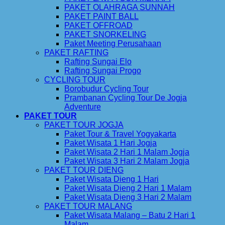
PAKET OLAHRAGA SUNNAH
PAKET PAINT BALL
PAKET OFFROAD
PAKET SNORKELING
Paket Meeting Perusahaan
PAKET RAFTING
Rafting Sungai Elo
Rafting Sungai Progo
CYCLING TOUR
Borobudur Cycling Tour
Prambanan Cycling Tour De Jogja
Adventure
PAKET TOUR
PAKET TOUR JOGJA
Paket Tour & Travel Yogyakarta
Paket Wisata 1 Hari Jogja
Paket Wisata 2 Hari 1 Malam Jogja
Paket Wisata 3 Hari 2 Malam Jogja
PAKET TOUR DIENG
Paket Wisata Dieng 1 Hari
Paket Wisata Dieng 2 Hari 1 Malam
Paket Wisata Dieng 3 Hari 2 Malam
PAKET TOUR MALANG
Paket Wisata Malang – Batu 2 Hari 1
Malam