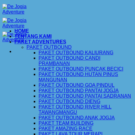
Skip
to
content
HOME
TENTANG KAMI
PAKET ADVENTURES
PAKET OUTBOUND
PAKET OUTBOUND KALIURANG
PAKET OUTBOUND CANDI
PRAMBANAN
PAKET OUTBOUND PUNCAK BECICI
PAKET OUTBOUND HUTAN PINUS
MANGUNAN
PAKET OUTBOUND GOA PINDUL
PAKET OUTBOUND PANTAI JOGJA
PAKET OUTBOUND PANTAI SADRANAN
PAKET OUTBOUND DIENG
PAKET OUTBOUND RIVER HILL
TAWANGMANGU
PAKET OUTBOUND ANAK JOGJA
PAKET TEAM BUILDING
PAKET AMAZING RACE
PAKET LAVA TOUR MERAPI