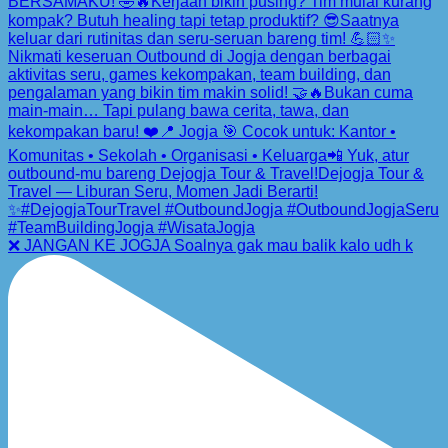
❌ JANGAN KE JOGJA Soalnya gak mau balik kalo udh k