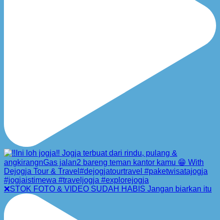
❌STOK FOTO & VIDEO SUDAH HABIS Jangan biarkan itu