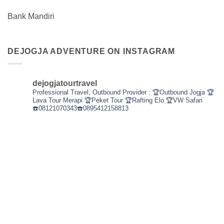
Bank Mandiri
DEJOGJA ADVENTURE ON INSTAGRAM
dejogjatourtravel
Professional Travel,
Outbound Provider :
🏆Outbound Jogja
🏆
Lava Tour Merapi
🏆Peket Tour
🏆Rafting Elo
🏆VW Safari
☎️08121070343☎️0895412158813