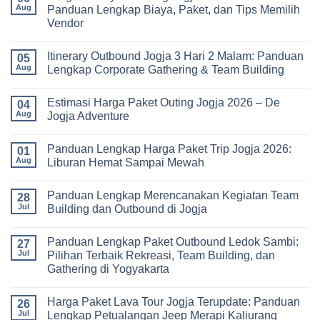
Seru
Paket
Aug
Panduan Lengkap Biaya, Paket, dan Tips Memilih
yang
Study
Vendor
Menyehatkan
Tour
Tubuh
bagi
No
dan
Sekolah
Comments
Pikiran
dan
Itinerary Outbound Jogja 3 Hari 2 Malam: Panduan
on
05
Universitas:
Harga
Aug
Lengkap Corporate Gathering & Team Building
Solusi
Family
Edukatif
Gathering
No
untuk
Jogja
Comments
Pembelajaran
Estimasi Harga Paket Outing Jogja 2026 – De
Terbaru
on
04
di
2026:
Itinerary
Aug
Jogja Adventure
Luar
Panduan
Outbound
Kelas
Lengkap
Jogja
No
Biaya,
3
Comments
Panduan Lengkap Harga Paket Trip Jogja 2026:
Paket,
Hari
on
01
dan
2
Estimasi
Aug
Liburan Hemat Sampai Mewah
Tips
Malam:
Harga
Memilih
Panduan
Paket
No
Vendor
Lengkap
Outing
Comments
Panduan Lengkap Merencanakan Kegiatan Team
Corporate
Jogja
on
28
Gathering
2026
Panduan
Jul
Building dan Outbound di Jogja
&
–
Lengkap
Team
De
Harga
No
Building
Jogja
Paket
Comments
Panduan Lengkap Paket Outbound Ledok Sambi:
Adventure
Trip
on
27
Jogja
Panduan
Jul
Pilihan Terbaik Rekreasi, Team Building, dan
2026:
Lengkap
Gathering di Yogyakarta
Liburan
Merencanakan
Hemat
Kegiatan
No
Sampai
Team
Comments
Mewah
Building
Harga Paket Lava Tour Jogja Terupdate: Panduan
on
26
dan
Panduan
Jul
Lengkap Petualangan Jeep Merapi Kaliurang
Outbound