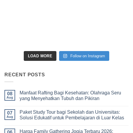
LOAD MORE
Follow on Instagram
RECENT POSTS
Manfaat Rafting Bagi Kesehatan: Olahraga Seru
08
Aug
yang Menyehatkan Tubuh dan Pikiran
No
Comments
Paket Study Tour bagi Sekolah dan Universitas:
on
07
Manfaat
Aug
Solusi Edukatif untuk Pembelajaran di Luar Kelas
Rafting
Bagi
No
Kesehatan:
Comments
Harga Family Gathering Jogja Terbaru 2026:
Olahraga
on
06