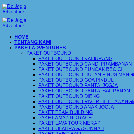
Skip
to
content
HOME
TENTANG KAMI
PAKET ADVENTURES
PAKET OUTBOUND
PAKET OUTBOUND KALIURANG
PAKET OUTBOUND CANDI PRAMBANAN
PAKET OUTBOUND PUNCAK BECICI
PAKET OUTBOUND HUTAN PINUS MAN
PAKET OUTBOUND GOA PINDUL
PAKET OUTBOUND PANTAI JOGJA
PAKET OUTBOUND PANTAI SADRANAN
PAKET OUTBOUND DIENG
PAKET OUTBOUND RIVER HILL TAWAN
PAKET OUTBOUND ANAK JOGJA
PAKET TEAM BUILDING
PAKET AMAZING RACE
PAKET LAVA TOUR MERAPI
PAKET OLAHRAGA SUNNAH
PAKET PAINT BALL