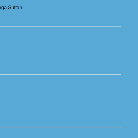
rga Sultan.