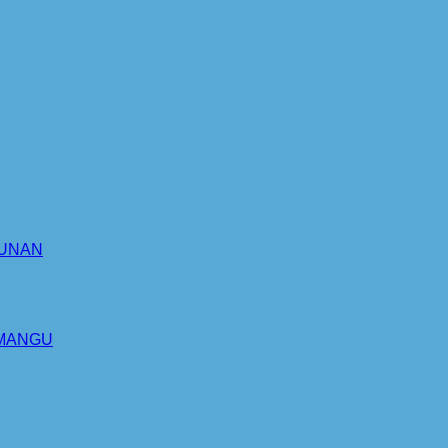
GUNAN
GMANGU