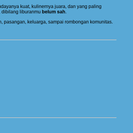
dayanya kuat, kulinernya juara, dan yang paling
a dibilang liburanmu
belum sah
.
an, pasangan, keluarga, sampai rombongan komunitas.