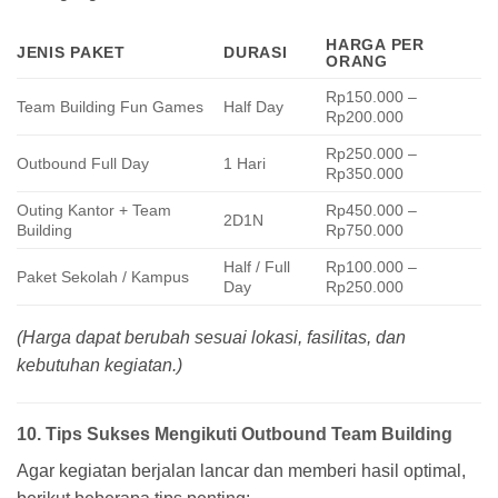
HARGA PER
JENIS PAKET
DURASI
ORANG
Rp150.000 –
Team Building Fun Games
Half Day
Rp200.000
Rp250.000 –
Outbound Full Day
1 Hari
Rp350.000
Outing Kantor + Team
Rp450.000 –
2D1N
Building
Rp750.000
Half / Full
Rp100.000 –
Paket Sekolah / Kampus
Day
Rp250.000
(Harga dapat berubah sesuai lokasi, fasilitas, dan
kebutuhan kegiatan.)
10. Tips Sukses Mengikuti Outbound Team Building
Agar kegiatan berjalan lancar dan memberi hasil optimal,