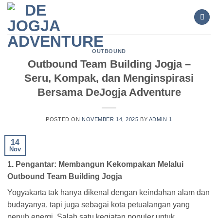
Skip
to
content
OUTBOUND
Outbound Team Building Jogja –
Seru, Kompak, dan Menginspirasi
Bersama DeJogja Adventure
POSTED ON
NOVEMBER 14, 2025
BY
ADMIN 1
14
Nov
1. Pengantar: Membangun Kekompakan Melalui
Outbound Team Building Jogja
Yogyakarta tak hanya dikenal dengan keindahan alam dan
budayanya, tapi juga sebagai kota petualangan yang
penuh energi. Salah satu kegiatan populer untuk