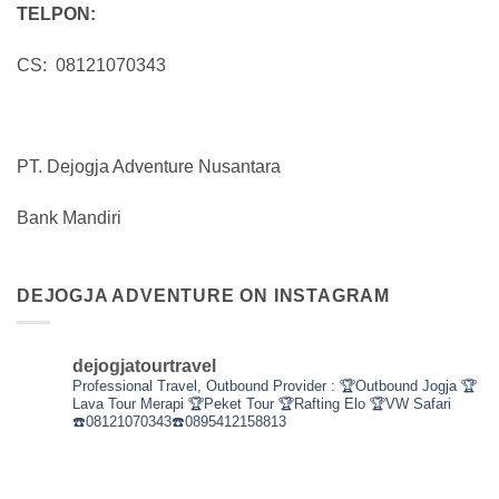
TELPON:
CS: 08121070343
PT. Dejogja Adventure Nusantara
Bank Mandiri
DEJOGJA ADVENTURE ON INSTAGRAM
dejogjatourtravel
Professional Travel,
Outbound Provider :
🏆Outbound Jogja
🏆
Lava Tour Merapi
🏆Peket Tour
🏆Rafting Elo
🏆VW Safari
☎️08121070343☎️0895412158813