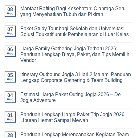
Manfaat Rafting Bagi Kesehatan: Olahraga Seru
08
Aug
yang Menyehatkan Tubuh dan Pikiran
No
Comments
Paket Study Tour bagi Sekolah dan Universitas:
on
07
Manfaat
Aug
Solusi Edukatif untuk Pembelajaran di Luar Kelas
Rafting
Bagi
No
Kesehatan:
Comments
Harga Family Gathering Jogja Terbaru 2026:
Olahraga
on
06
Seru
Paket
Aug
Panduan Lengkap Biaya, Paket, dan Tips Memilih
yang
Study
Vendor
Menyehatkan
Tour
Tubuh
bagi
No
dan
Sekolah
Comments
Pikiran
dan
Itinerary Outbound Jogja 3 Hari 2 Malam: Panduan
on
05
Universitas:
Harga
Aug
Lengkap Corporate Gathering & Team Building
Solusi
Family
Edukatif
Gathering
No
untuk
Jogja
Comments
Pembelajaran
Estimasi Harga Paket Outing Jogja 2026 – De
Terbaru
on
04
di
2026:
Itinerary
Aug
Jogja Adventure
Luar
Panduan
Outbound
Kelas
Lengkap
Jogja
No
Biaya,
3
Comments
Panduan Lengkap Harga Paket Trip Jogja 2026:
Paket,
Hari
on
01
dan
2
Estimasi
Aug
Liburan Hemat Sampai Mewah
Tips
Malam:
Harga
Memilih
Panduan
Paket
No
Vendor
Lengkap
Outing
Comments
Panduan Lengkap Merencanakan Kegiatan Team
Corporate
Jogja
on
28