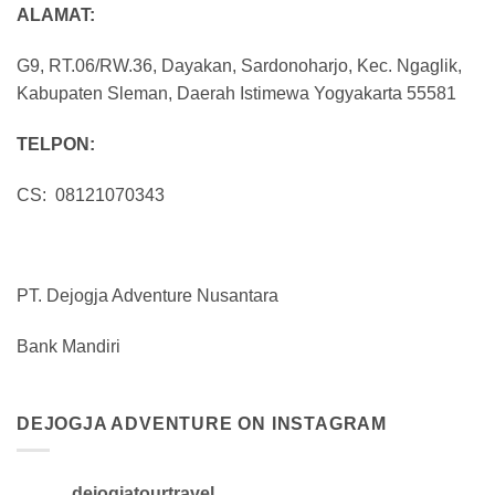
ALAMAT:
G9, RT.06/RW.36, Dayakan, Sardonoharjo, Kec. Ngaglik,
Kabupaten Sleman, Daerah Istimewa Yogyakarta 55581
TELPON:
CS: 08121070343
PT. Dejogja Adventure Nusantara
Bank Mandiri
DEJOGJA ADVENTURE ON INSTAGRAM
dejogjatourtravel