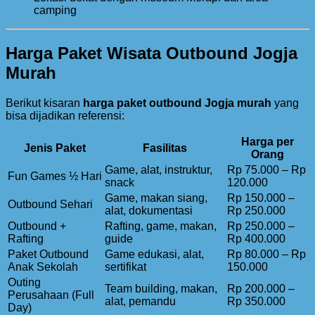
camping
Harga Paket Wisata Outbound Jogja
Murah
Berikut kisaran
harga paket outbound Jogja murah
yang
bisa dijadikan referensi:
Harga per
Jenis Paket
Fasilitas
Orang
Game, alat, instruktur,
Rp 75.000 – Rp
Fun Games ½ Hari
snack
120.000
Game, makan siang,
Rp 150.000 –
Outbound Sehari
alat, dokumentasi
Rp 250.000
Outbound +
Rafting, game, makan,
Rp 250.000 –
Rafting
guide
Rp 400.000
Paket Outbound
Game edukasi, alat,
Rp 80.000 – Rp
Anak Sekolah
sertifikat
150.000
Outing
Team building, makan,
Rp 200.000 –
Perusahaan (Full
alat, pemandu
Rp 350.000
Day)