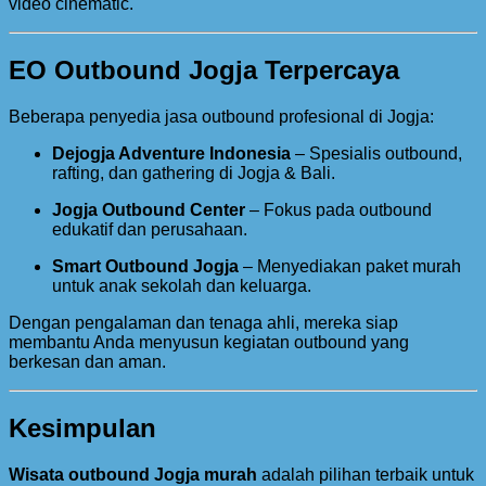
video cinematic.
EO Outbound Jogja Terpercaya
Beberapa penyedia jasa outbound profesional di Jogja:
Dejogja Adventure Indonesia
– Spesialis outbound,
rafting, dan gathering di Jogja & Bali.
Jogja Outbound Center
– Fokus pada outbound
edukatif dan perusahaan.
Smart Outbound Jogja
– Menyediakan paket murah
untuk anak sekolah dan keluarga.
Dengan pengalaman dan tenaga ahli, mereka siap
membantu Anda menyusun kegiatan outbound yang
berkesan dan aman.
Kesimpulan
Wisata outbound Jogja murah
adalah pilihan terbaik untuk