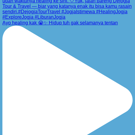
Ayo healing kak 😭✨ Hidup tuh gak selamanya tentan