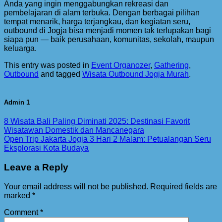
Anda yang ingin menggabungkan rekreasi dan
pembelajaran di alam terbuka. Dengan berbagai pilihan
tempat menarik, harga terjangkau, dan kegiatan seru,
outbound di Jogja bisa menjadi momen tak terlupakan bagi
siapa pun — baik perusahaan, komunitas, sekolah, maupun
keluarga.
This entry was posted in
Event Organozer
,
Gathering
,
Outbound
and tagged
Wisata Outbound Jogja Murah
.
Admin 1
8 Wisata Bali Paling Diminati 2025: Destinasi Favorit
Wisatawan Domestik dan Mancanegara
Open Trip Jakarta Jogja 3 Hari 2 Malam: Petualangan Seru
Eksplorasi Kota Budaya
Leave a Reply
Your email address will not be published.
Required fields are
marked
*
Comment
*