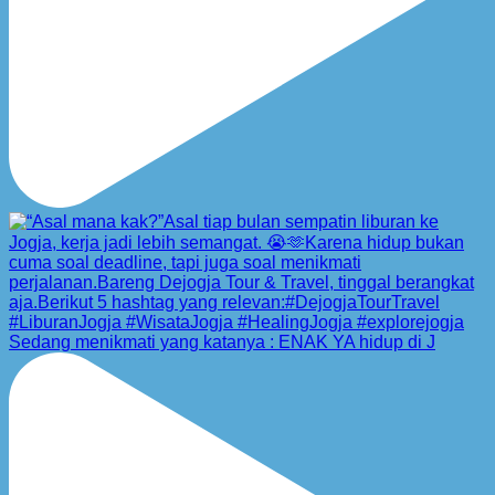
Sedang menikmati yang katanya : ENAK YA hidup di J