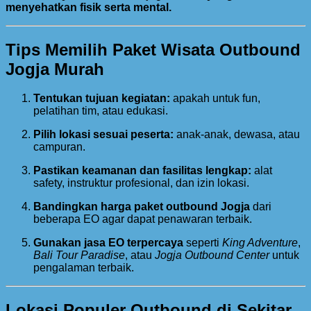
menyehatkan fisik serta mental.
Tips Memilih Paket Wisata Outbound
Jogja Murah
Tentukan tujuan kegiatan:
apakah untuk fun,
pelatihan tim, atau edukasi.
Pilih lokasi sesuai peserta:
anak-anak, dewasa, atau
campuran.
Pastikan keamanan dan fasilitas lengkap:
alat
safety, instruktur profesional, dan izin lokasi.
Bandingkan harga paket outbound Jogja
dari
beberapa EO agar dapat penawaran terbaik.
Gunakan jasa EO terpercaya
seperti
King Adventure
,
Bali Tour Paradise
, atau
Jogja Outbound Center
untuk
pengalaman terbaik.
Lokasi Populer Outbound di Sekitar