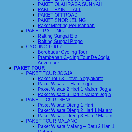
PAKET OLAHRAGA SUNNAH
PAKET PAINT BALL
PAKET OFFROAD
PAKET SNORKELING
Paket Meeting Perusahaan
PAKET RAFTING
Rafting Sungai Elo
Rafting Sungai Progo
CYCLING TOUR
Borobudur Cycling Tour
Prambanan Cycling Tour De Jogja
Adventure
PAKET TOUR
PAKET TOUR JOGJA
Paket Tour & Travel Yogyakarta
Paket Wisata 1 Hari Jogja
Paket Wisata 2 Hari 1 Malam Jogja
Paket Wisata 3 Hari 2 Malam Jogja
PAKET TOUR DIENG
Paket Wisata Dieng 1 Hari
Paket Wisata Dieng 2 Hari 1 Malam
Paket Wisata Dieng 3 Hari 2 Malam
PAKET TOUR MALANG
Paket Wisata Malang – Batu 2 Hari 1
Malam