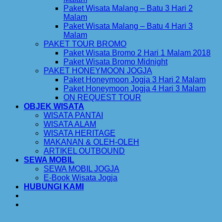
Paket Wisata Malang – Batu 3 Hari 2
Malam
Paket Wisata Malang – Batu 4 Hari 3
Malam
PAKET TOUR BROMO
Paket Wisata Bromo 2 Hari 1 Malam 2018
Paket Wisata Bromo Midnight
PAKET HONEYMOON JOGJA
Paket Honeymoon Jogja 3 Hari 2 Malam
Paket Honeymoon Jogja 4 Hari 3 Malam
ON REQUEST TOUR
OBJEK WISATA
WISATA PANTAI
WISATA ALAM
WISATA HERITAGE
MAKANAN & OLEH-OLEH
ARTIKEL OUTBOUND
SEWA MOBIL
SEWA MOBIL JOGJA
E-Book Wisata Jogja
HUBUNGI KAMI