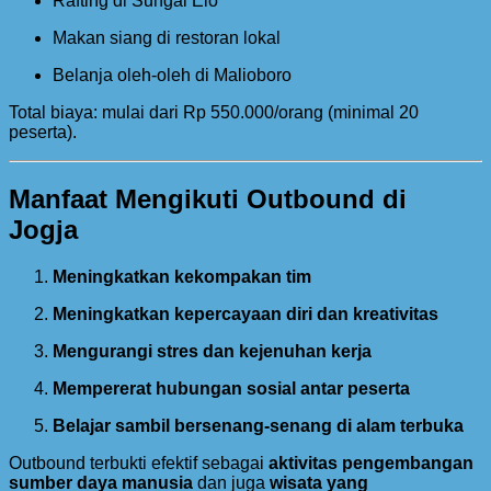
Rafting di Sungai Elo
Makan siang di restoran lokal
Belanja oleh-oleh di Malioboro
Total biaya: mulai dari Rp 550.000/orang (minimal 20
peserta).
Manfaat Mengikuti Outbound di
Jogja
Meningkatkan kekompakan tim
Meningkatkan kepercayaan diri dan kreativitas
Mengurangi stres dan kejenuhan kerja
Mempererat hubungan sosial antar peserta
Belajar sambil bersenang-senang di alam terbuka
Outbound terbukti efektif sebagai
aktivitas pengembangan
sumber daya manusia
dan juga
wisata yang