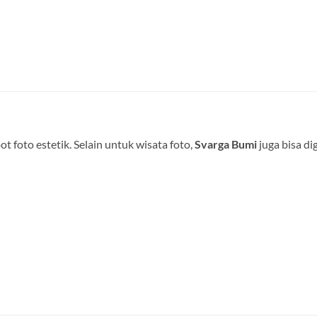
 foto estetik. Selain untuk wisata foto,
Svarga Bumi
juga bisa d