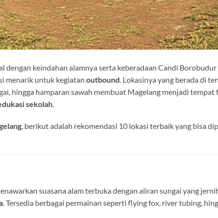
al dengan keindahan alamnya serta keberadaan Candi Borobudur 
si menarik untuk kegiatan
outbound
. Lokasinya yang berada di t
gai, hingga hamparan sawah membuat Magelang menjadi tempat f
 edukasi sekolah
.
gelang
, berikut adalah rekomendasi 10 lokasi terbaik yang bisa dip
nawarkan suasana alam terbuka dengan aliran sungai yang jernih
a
. Tersedia berbagai permainan seperti flying fox, river tubing, hin