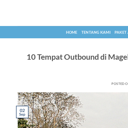
Skip
to
content
HOME
TENTANG KAMI
PAKET
10 Tempat Outbound di Magel
POSTED 
02
Sep