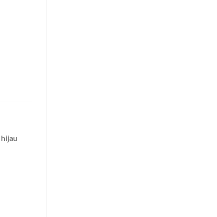
 hijau